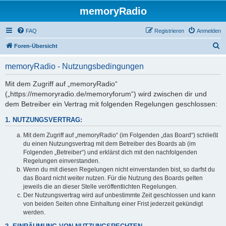
memoryRadio
FAQ
Registrieren
Anmelden
S
Foren-Übersicht
u
memoryRadio - Nutzungsbedingungen
c
h
Mit dem Zugriff auf „memoryRadio“
(„https://memoryradio.de/memoryforum“) wird zwischen dir und
e
dem Betreiber ein Vertrag mit folgenden Regelungen geschlossen:
1. NUTZUNGSVERTRAG:
Mit dem Zugriff auf „memoryRadio“ (im Folgenden „das Board“) schließt
du einen Nutzungsvertrag mit dem Betreiber des Boards ab (im
Folgenden „Betreiber“) und erklärst dich mit den nachfolgenden
Regelungen einverstanden.
Wenn du mit diesen Regelungen nicht einverstanden bist, so darfst du
das Board nicht weiter nutzen. Für die Nutzung des Boards gelten
jeweils die an dieser Stelle veröffentlichten Regelungen.
Der Nutzungsvertrag wird auf unbestimmte Zeit geschlossen und kann
von beiden Seiten ohne Einhaltung einer Frist jederzeit gekündigt
werden.