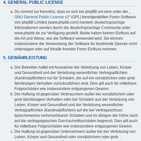
4. GENERAL PUBLIC LICENSE
Du nimmst zur Kenntnis, dass es sich bei phpBB um eine unter der „
GNU General Public License v2
“ (GPL) bereitgestellten Foren-Software
von phpBB Limited (www.phpbb.com) handelt; deutschsprachige
Informationen werden durch die deutschsprachige Community unter
www.phpbb.de zur Verfügung gestellt. Beide haben keinen Einfluss auf
die Art und Weise, wie die Software verwendet wird. Sie können
insbesondere die Verwendung der Software für bestimmte Zwecke nicht
untersagen oder auf Inhalte fremder Foren Einfluss nehmen.
5. GEWÄHRLEISTUNG
Der Betreiber haftet mit Ausnahme der Verletzung von Leben, Körper
und Gesundheit und der Verletzung wesentlicher Vertragspflichten
(Kardinalpflichten) nur für Schäden, die auf ein vorsätzliches oder grob
fahrlässiges Verhalten zurückzuführen sind. Dies gilt auch für mittelbare
Folgeschäden wie insbesondere entgangenen Gewinn.
Die Haftung ist gegenüber Verbrauchern außer bei vorsätzlichem oder
grob fahrlässigem Verhalten oder bei Schäden aus der Verletzung von
Leben, Körper und Gesundheit und der Verletzung wesentlicher
Vertragspflichten (Kardinalpflichten) auf die bei Vertragsschluss
typischerweise vorhersehbaren Schäden und im übrigen der Höhe nach
auf die vertragstypischen Durchschnittsschäden begrenzt. Dies gilt auch
für mittelbare Folgeschäden wie insbesondere entgangenen Gewinn.
Die Haftung ist gegenüber Unternehmern außer bei der Verletzung von
Leben, Körper und Gesundheit oder vorsätzlichem oder grob