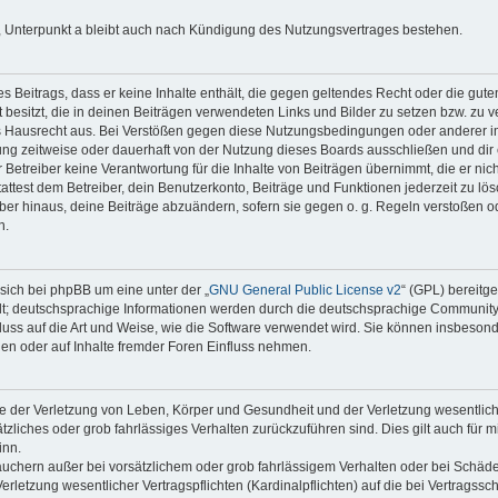
 Unterpunkt a bleibt auch nach Kündigung des Nutzungsvertrages bestehen.
nes Beitrags, dass er keine Inhalte enthält, die gegen geltendes Recht oder die gute
besitzt, die in deinen Beiträgen verwendeten Links und Bilder zu setzen bzw. zu 
s Hausrecht aus. Bei Verstößen gegen diese Nutzungsbedingungen oder anderer im
ng zeitweise oder dauerhaft von der Nutzung dieses Boards ausschließen und dir e
Betreiber keine Verantwortung für die Inhalte von Beiträgen übernimmt, die er nicht s
test dem Betreiber, dein Benutzerkonto, Beiträge und Funktionen jederzeit zu lös
ber hinaus, deine Beiträge abzuändern, sofern sie gegen o. g. Regeln verstoßen o
n.
sich bei phpBB um eine unter der „
GNU General Public License v2
“ (GPL) bereitg
t; deutschsprachige Informationen werden durch die deutschsprachige Communit
fluss auf die Art und Weise, wie die Software verwendet wird. Sie können insbeson
en oder auf Inhalte fremder Foren Einfluss nehmen.
e der Verletzung von Leben, Körper und Gesundheit und der Verletzung wesentlicher
ätzliches oder grob fahrlässiges Verhalten zurückzuführen sind. Dies gilt auch für 
inn.
auchern außer bei vorsätzlichem oder grob fahrlässigem Verhalten oder bei Schäd
rletzung wesentlicher Vertragspflichten (Kardinalpflichten) auf die bei Vertragss