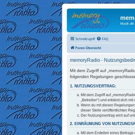
memo
Musik die
Schnellzugriff
FAQ
Foren-Übersicht
memoryRadio - Nutzungsbed
Mit dem Zugriff auf „memoryRadio
folgenden Regelungen geschloss
1. NUTZUNGSVERTRAG:
Mit dem Zugriff auf „memoryRadi
„Betreiber“) und erklärst dich m
Wenn du mit diesen Regelungen ni
dieser Stelle veröffentlichten Re
Der Nutzungsvertrag wird auf unb
2. EINRÄUMUNG VON NUTZUNGS
Mit dem Erstellen eines Beitrags 