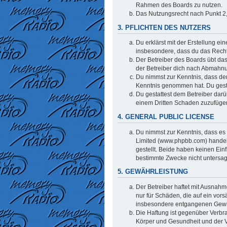
Rahmen des Boards zu nutzen.
Das Nutzungsrecht nach Punkt 2,
3. PFLICHTEN DES NUTZERS
Du erklärst mit der Erstellung ei
insbesondere, dass du das Recht 
Der Betreiber des Boards übt da
der Betreiber dich nach Abmahnu
Du nimmst zur Kenntnis, dass der 
Kenntnis genommen hat. Du gestat
Du gestattest dem Betreiber darü
einem Dritten Schaden zuzufüge
4. GENERAL PUBLIC LICENSE
Du nimmst zur Kenntnis, dass es 
Limited (www.phpbb.com) handel
gestellt. Beide haben keinen Ein
bestimmte Zwecke nicht untersag
5. GEWÄHRLEISTUNG
Der Betreiber haftet mit Ausnahm
nur für Schäden, die auf ein vors
insbesondere entgangenen Gew
Die Haftung ist gegenüber Verbr
Körper und Gesundheit und der Ve