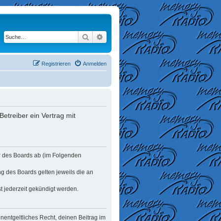
Suche
Erweiterte Suche
Registrieren
Anmelden
etreiber ein Vertrag mit
er des Boards ab (im Folgenden
ng des Boards gelten jeweils die an
t jederzeit gekündigt werden.
unentgeltliches Recht, deinen Beitrag im