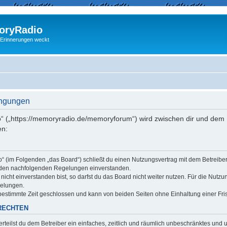
ryRadio
 Erinnerungen weckt
ingungen
“ („https://memoryradio.de/memoryforum“) wird zwischen dir und dem B
en:
o“ (im Folgenden „das Board“) schließt du einen Nutzungsvertrag mit dem Betreib
it den nachfolgenden Regelungen einverstanden.
cht einverstanden bist, so darfst du das Board nicht weiter nutzen. Für die Nutzu
gelungen.
estimmte Zeit geschlossen und kann von beiden Seiten ohne Einhaltung einer Fris
RECHTEN
erteilst du dem Betreiber ein einfaches, zeitlich und räumlich unbeschränktes und 