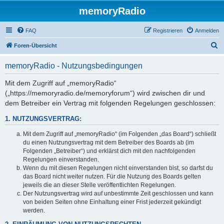
memoryRadio
FAQ
Registrieren
Anmelden
S
Foren-Übersicht
u
memoryRadio - Nutzungsbedingungen
c
h
Mit dem Zugriff auf „memoryRadio“
(„https://memoryradio.de/memoryforum“) wird zwischen dir und
e
dem Betreiber ein Vertrag mit folgenden Regelungen geschlossen:
1. NUTZUNGSVERTRAG:
Mit dem Zugriff auf „memoryRadio“ (im Folgenden „das Board“) schließt
du einen Nutzungsvertrag mit dem Betreiber des Boards ab (im
Folgenden „Betreiber“) und erklärst dich mit den nachfolgenden
Regelungen einverstanden.
Wenn du mit diesen Regelungen nicht einverstanden bist, so darfst du
das Board nicht weiter nutzen. Für die Nutzung des Boards gelten
jeweils die an dieser Stelle veröffentlichten Regelungen.
Der Nutzungsvertrag wird auf unbestimmte Zeit geschlossen und kann
von beiden Seiten ohne Einhaltung einer Frist jederzeit gekündigt
werden.