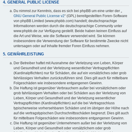
4. GENERAL PUBLIC LICENSE
Du nimmst zur Kenntnis, dass es sich bei phpBB um eine unter der „
GNU General Public License v2
“ (GPL) bereitgestellten Foren-Software
von phpBB Limited (www.phpbb.com) handelt; deutschsprachige
Informationen werden durch die deutschsprachige Community unter
www.phpbb.de zur Verfügung gestellt. Beide haben keinen Einfluss auf
die Art und Weise, wie die Software verwendet wird. Sie können
insbesondere die Verwendung der Software für bestimmte Zwecke nicht
untersagen oder auf Inhalte fremder Foren Einfluss nehmen.
5. GEWÄHRLEISTUNG
Der Betreiber haftet mit Ausnahme der Verletzung von Leben, Körper
und Gesundheit und der Verletzung wesentlicher Vertragspflichten
(Kardinalpflichten) nur für Schäden, die auf ein vorsätzliches oder grob
fahrlässiges Verhalten zurückzuführen sind. Dies gilt auch für mittelbare
Folgeschäden wie insbesondere entgangenen Gewinn.
Die Haftung ist gegenüber Verbrauchern außer bei vorsätzlichem oder
grob fahrlässigem Verhalten oder bei Schäden aus der Verletzung von
Leben, Körper und Gesundheit und der Verletzung wesentlicher
Vertragspflichten (Kardinalpflichten) auf die bei Vertragsschluss
typischerweise vorhersehbaren Schäden und im übrigen der Höhe nach
auf die vertragstypischen Durchschnittsschäden begrenzt. Dies gilt auch
für mittelbare Folgeschäden wie insbesondere entgangenen Gewinn.
Die Haftung ist gegenüber Unternehmern außer bei der Verletzung von
Leben, Körper und Gesundheit oder vorsätzlichem oder grob