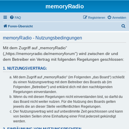
memoryRadio
FAQ
Registrieren
Anmelden
S
Foren-Übersicht
u
memoryRadio - Nutzungsbedingungen
c
h
Mit dem Zugriff auf „memoryRadio“
(„https://memoryradio.de/memoryforum“) wird zwischen dir und
e
dem Betreiber ein Vertrag mit folgenden Regelungen geschlossen:
1. NUTZUNGSVERTRAG:
Mit dem Zugriff auf „memoryRadio“ (im Folgenden „das Board“) schließt
du einen Nutzungsvertrag mit dem Betreiber des Boards ab (im
Folgenden „Betreiber“) und erklärst dich mit den nachfolgenden
Regelungen einverstanden.
Wenn du mit diesen Regelungen nicht einverstanden bist, so darfst du
das Board nicht weiter nutzen. Für die Nutzung des Boards gelten
jeweils die an dieser Stelle veröffentlichten Regelungen.
Der Nutzungsvertrag wird auf unbestimmte Zeit geschlossen und kann
von beiden Seiten ohne Einhaltung einer Frist jederzeit gekündigt
werden.