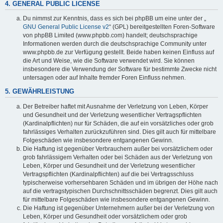
4. GENERAL PUBLIC LICENSE
Du nimmst zur Kenntnis, dass es sich bei phpBB um eine unter der „
GNU General Public License v2
“ (GPL) bereitgestellten Foren-Software
von phpBB Limited (www.phpbb.com) handelt; deutschsprachige
Informationen werden durch die deutschsprachige Community unter
www.phpbb.de zur Verfügung gestellt. Beide haben keinen Einfluss auf
die Art und Weise, wie die Software verwendet wird. Sie können
insbesondere die Verwendung der Software für bestimmte Zwecke nicht
untersagen oder auf Inhalte fremder Foren Einfluss nehmen.
5. GEWÄHRLEISTUNG
Der Betreiber haftet mit Ausnahme der Verletzung von Leben, Körper
und Gesundheit und der Verletzung wesentlicher Vertragspflichten
(Kardinalpflichten) nur für Schäden, die auf ein vorsätzliches oder grob
fahrlässiges Verhalten zurückzuführen sind. Dies gilt auch für mittelbare
Folgeschäden wie insbesondere entgangenen Gewinn.
Die Haftung ist gegenüber Verbrauchern außer bei vorsätzlichem oder
grob fahrlässigem Verhalten oder bei Schäden aus der Verletzung von
Leben, Körper und Gesundheit und der Verletzung wesentlicher
Vertragspflichten (Kardinalpflichten) auf die bei Vertragsschluss
typischerweise vorhersehbaren Schäden und im übrigen der Höhe nach
auf die vertragstypischen Durchschnittsschäden begrenzt. Dies gilt auch
für mittelbare Folgeschäden wie insbesondere entgangenen Gewinn.
Die Haftung ist gegenüber Unternehmern außer bei der Verletzung von
Leben, Körper und Gesundheit oder vorsätzlichem oder grob