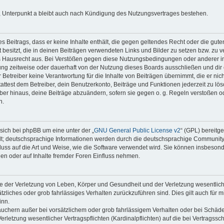
 Unterpunkt a bleibt auch nach Kündigung des Nutzungsvertrages bestehen.
nes Beitrags, dass er keine Inhalte enthält, die gegen geltendes Recht oder die gute
besitzt, die in deinen Beiträgen verwendeten Links und Bilder zu setzen bzw. zu 
s Hausrecht aus. Bei Verstößen gegen diese Nutzungsbedingungen oder anderer im
ng zeitweise oder dauerhaft von der Nutzung dieses Boards ausschließen und dir e
Betreiber keine Verantwortung für die Inhalte von Beiträgen übernimmt, die er nicht s
test dem Betreiber, dein Benutzerkonto, Beiträge und Funktionen jederzeit zu lös
ber hinaus, deine Beiträge abzuändern, sofern sie gegen o. g. Regeln verstoßen o
n.
sich bei phpBB um eine unter der „
GNU General Public License v2
“ (GPL) bereitg
t; deutschsprachige Informationen werden durch die deutschsprachige Communit
fluss auf die Art und Weise, wie die Software verwendet wird. Sie können insbeson
en oder auf Inhalte fremder Foren Einfluss nehmen.
e der Verletzung von Leben, Körper und Gesundheit und der Verletzung wesentlicher
ätzliches oder grob fahrlässiges Verhalten zurückzuführen sind. Dies gilt auch für 
inn.
auchern außer bei vorsätzlichem oder grob fahrlässigem Verhalten oder bei Schäd
rletzung wesentlicher Vertragspflichten (Kardinalpflichten) auf die bei Vertragss