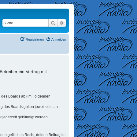
Suche
Erweiterte Suche
Registrieren
Anmelden
etreiber ein Vertrag mit
er des Boards ab (im Folgenden
ng des Boards gelten jeweils die an
t jederzeit gekündigt werden.
unentgeltliches Recht, deinen Beitrag im