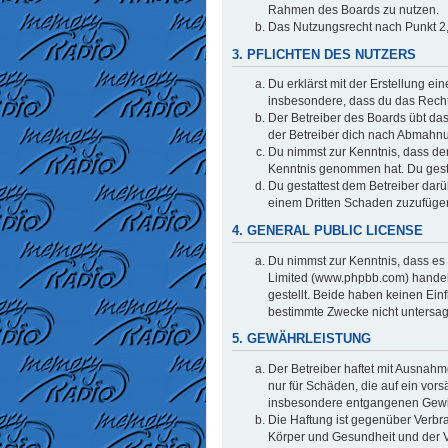
Rahmen des Boards zu nutzen.
Das Nutzungsrecht nach Punkt 2,
3. PFLICHTEN DES NUTZERS
Du erklärst mit der Erstellung ei
insbesondere, dass du das Recht 
Der Betreiber des Boards übt da
der Betreiber dich nach Abmahnu
Du nimmst zur Kenntnis, dass der 
Kenntnis genommen hat. Du gestat
Du gestattest dem Betreiber darü
einem Dritten Schaden zuzufüge
4. GENERAL PUBLIC LICENSE
Du nimmst zur Kenntnis, dass es 
Limited (www.phpbb.com) handel
gestellt. Beide haben keinen Ein
bestimmte Zwecke nicht untersag
5. GEWÄHRLEISTUNG
Der Betreiber haftet mit Ausnahm
nur für Schäden, die auf ein vors
insbesondere entgangenen Gew
Die Haftung ist gegenüber Verbr
Körper und Gesundheit und der Ve