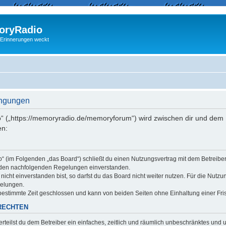
ryRadio
 Erinnerungen weckt
ingungen
“ („https://memoryradio.de/memoryforum“) wird zwischen dir und dem B
en:
o“ (im Folgenden „das Board“) schließt du einen Nutzungsvertrag mit dem Betreib
it den nachfolgenden Regelungen einverstanden.
cht einverstanden bist, so darfst du das Board nicht weiter nutzen. Für die Nutzu
gelungen.
estimmte Zeit geschlossen und kann von beiden Seiten ohne Einhaltung einer Fris
RECHTEN
erteilst du dem Betreiber ein einfaches, zeitlich und räumlich unbeschränktes und 