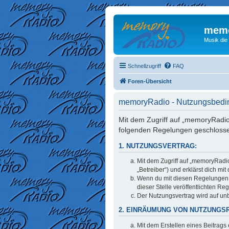
memo
Musik die
Schnellzugriff
FAQ
Foren-Übersicht
memoryRadio - Nutzungsbed
Mit dem Zugriff auf „memoryRadio
folgenden Regelungen geschloss
1. NUTZUNGSVERTRAG:
Mit dem Zugriff auf „memoryRadi
„Betreiber“) und erklärst dich m
Wenn du mit diesen Regelungen ni
dieser Stelle veröffentlichten Re
Der Nutzungsvertrag wird auf unb
2. EINRÄUMUNG VON NUTZUNGS
Mit dem Erstellen eines Beitrags 