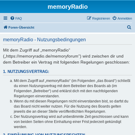
memoryRadio
FAQ
Registrieren
Anmelden
S
Foren-Übersicht
u
memoryRadio - Nutzungsbedingungen
c
h
Mit dem Zugriff auf „memoryRadio“
(„https://memoryradio.de/memoryforum“) wird zwischen dir und
e
dem Betreiber ein Vertrag mit folgenden Regelungen geschlossen:
1. NUTZUNGSVERTRAG:
Mit dem Zugriff auf „memoryRadio“ (im Folgenden „das Board“) schließt
du einen Nutzungsvertrag mit dem Betreiber des Boards ab (im
Folgenden „Betreiber“) und erklärst dich mit den nachfolgenden
Regelungen einverstanden.
Wenn du mit diesen Regelungen nicht einverstanden bist, so darfst du
das Board nicht weiter nutzen. Für die Nutzung des Boards gelten
jeweils die an dieser Stelle veröffentlichten Regelungen.
Der Nutzungsvertrag wird auf unbestimmte Zeit geschlossen und kann
von beiden Seiten ohne Einhaltung einer Frist jederzeit gekündigt
werden.