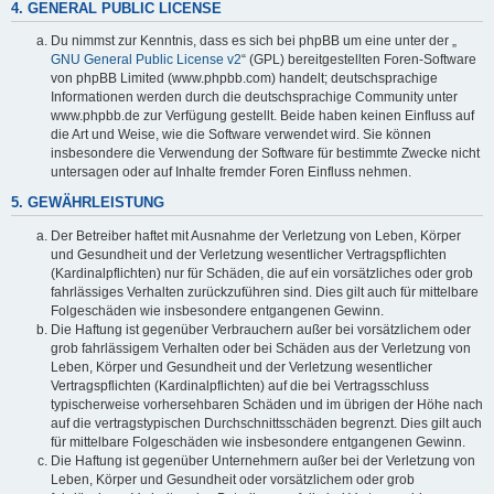
4. GENERAL PUBLIC LICENSE
Du nimmst zur Kenntnis, dass es sich bei phpBB um eine unter der „
GNU General Public License v2
“ (GPL) bereitgestellten Foren-Software
von phpBB Limited (www.phpbb.com) handelt; deutschsprachige
Informationen werden durch die deutschsprachige Community unter
www.phpbb.de zur Verfügung gestellt. Beide haben keinen Einfluss auf
die Art und Weise, wie die Software verwendet wird. Sie können
insbesondere die Verwendung der Software für bestimmte Zwecke nicht
untersagen oder auf Inhalte fremder Foren Einfluss nehmen.
5. GEWÄHRLEISTUNG
Der Betreiber haftet mit Ausnahme der Verletzung von Leben, Körper
und Gesundheit und der Verletzung wesentlicher Vertragspflichten
(Kardinalpflichten) nur für Schäden, die auf ein vorsätzliches oder grob
fahrlässiges Verhalten zurückzuführen sind. Dies gilt auch für mittelbare
Folgeschäden wie insbesondere entgangenen Gewinn.
Die Haftung ist gegenüber Verbrauchern außer bei vorsätzlichem oder
grob fahrlässigem Verhalten oder bei Schäden aus der Verletzung von
Leben, Körper und Gesundheit und der Verletzung wesentlicher
Vertragspflichten (Kardinalpflichten) auf die bei Vertragsschluss
typischerweise vorhersehbaren Schäden und im übrigen der Höhe nach
auf die vertragstypischen Durchschnittsschäden begrenzt. Dies gilt auch
für mittelbare Folgeschäden wie insbesondere entgangenen Gewinn.
Die Haftung ist gegenüber Unternehmern außer bei der Verletzung von
Leben, Körper und Gesundheit oder vorsätzlichem oder grob