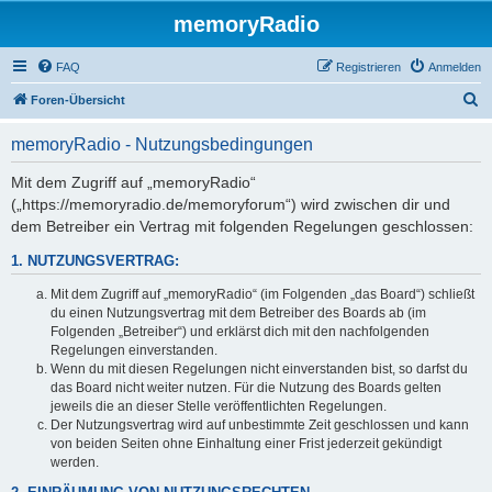
memoryRadio
FAQ
Registrieren
Anmelden
S
Foren-Übersicht
u
memoryRadio - Nutzungsbedingungen
c
h
Mit dem Zugriff auf „memoryRadio“
(„https://memoryradio.de/memoryforum“) wird zwischen dir und
e
dem Betreiber ein Vertrag mit folgenden Regelungen geschlossen:
1. NUTZUNGSVERTRAG:
Mit dem Zugriff auf „memoryRadio“ (im Folgenden „das Board“) schließt
du einen Nutzungsvertrag mit dem Betreiber des Boards ab (im
Folgenden „Betreiber“) und erklärst dich mit den nachfolgenden
Regelungen einverstanden.
Wenn du mit diesen Regelungen nicht einverstanden bist, so darfst du
das Board nicht weiter nutzen. Für die Nutzung des Boards gelten
jeweils die an dieser Stelle veröffentlichten Regelungen.
Der Nutzungsvertrag wird auf unbestimmte Zeit geschlossen und kann
von beiden Seiten ohne Einhaltung einer Frist jederzeit gekündigt
werden.