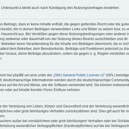
 Unterpunkt a bleibt auch nach Kündigung des Nutzungsvertrages bestehen.
nes Beitrags, dass er keine Inhalte enthält, die gegen geltendes Recht oder die gute
besitzt, die in deinen Beiträgen verwendeten Links und Bilder zu setzen bzw. zu 
s Hausrecht aus. Bei Verstößen gegen diese Nutzungsbedingungen oder anderer im
ng zeitweise oder dauerhaft von der Nutzung dieses Boards ausschließen und dir e
Betreiber keine Verantwortung für die Inhalte von Beiträgen übernimmt, die er nicht s
test dem Betreiber, dein Benutzerkonto, Beiträge und Funktionen jederzeit zu lös
ber hinaus, deine Beiträge abzuändern, sofern sie gegen o. g. Regeln verstoßen o
n.
sich bei phpBB um eine unter der „
GNU General Public License v2
“ (GPL) bereitg
t; deutschsprachige Informationen werden durch die deutschsprachige Communit
fluss auf die Art und Weise, wie die Software verwendet wird. Sie können insbeson
en oder auf Inhalte fremder Foren Einfluss nehmen.
e der Verletzung von Leben, Körper und Gesundheit und der Verletzung wesentlicher
ätzliches oder grob fahrlässiges Verhalten zurückzuführen sind. Dies gilt auch für 
inn.
auchern außer bei vorsätzlichem oder grob fahrlässigem Verhalten oder bei Schäd
rletzung wesentlicher Vertragspflichten (Kardinalpflichten) auf die bei Vertragss