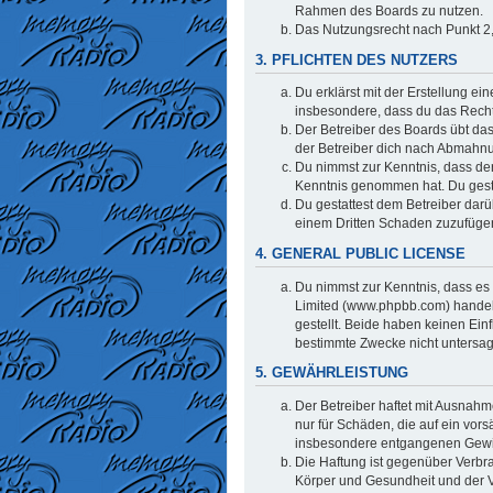
Rahmen des Boards zu nutzen.
Das Nutzungsrecht nach Punkt 2,
3. PFLICHTEN DES NUTZERS
Du erklärst mit der Erstellung ei
insbesondere, dass du das Recht 
Der Betreiber des Boards übt da
der Betreiber dich nach Abmahnu
Du nimmst zur Kenntnis, dass der 
Kenntnis genommen hat. Du gestat
Du gestattest dem Betreiber darü
einem Dritten Schaden zuzufüge
4. GENERAL PUBLIC LICENSE
Du nimmst zur Kenntnis, dass es 
Limited (www.phpbb.com) handel
gestellt. Beide haben keinen Ein
bestimmte Zwecke nicht untersag
5. GEWÄHRLEISTUNG
Der Betreiber haftet mit Ausnahm
nur für Schäden, die auf ein vors
insbesondere entgangenen Gew
Die Haftung ist gegenüber Verbr
Körper und Gesundheit und der Ve