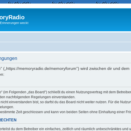
ryRadio
 Erinnerungen weckt
ingungen
“ („https://memoryradio.de/memoryforum“) wird zwischen dir und dem B
en:
o“ (im Folgenden „das Board“) schließt du einen Nutzungsvertrag mit dem Betreib
it den nachfolgenden Regelungen einverstanden.
cht einverstanden bist, so darfst du das Board nicht weiter nutzen. Für die Nutzu
gelungen.
estimmte Zeit geschlossen und kann von beiden Seiten ohne Einhaltung einer Fris
RECHTEN
erteilst du dem Betreiber ein einfaches, zeitlich und räumlich unbeschränktes und 