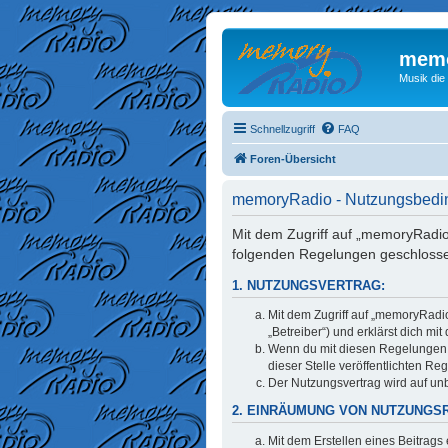
memo
Musik die
Schnellzugriff
FAQ
Foren-Übersicht
memoryRadio - Nutzungsbed
Mit dem Zugriff auf „memoryRadio
folgenden Regelungen geschloss
1. NUTZUNGSVERTRAG:
Mit dem Zugriff auf „memoryRadi
„Betreiber“) und erklärst dich m
Wenn du mit diesen Regelungen ni
dieser Stelle veröffentlichten Re
Der Nutzungsvertrag wird auf unb
2. EINRÄUMUNG VON NUTZUNGS
Mit dem Erstellen eines Beitrags 