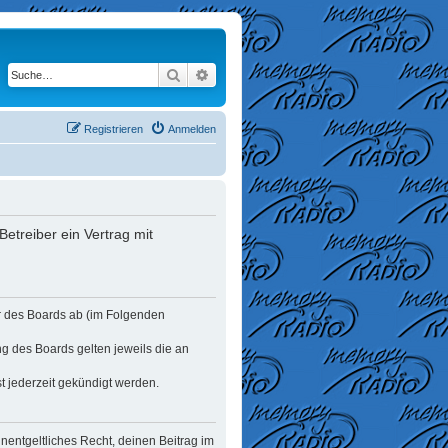
Suche
Erweiterte Suche
Registrieren
Anmelden
etreiber ein Vertrag mit
er des Boards ab (im Folgenden
ng des Boards gelten jeweils die an
t jederzeit gekündigt werden.
unentgeltliches Recht, deinen Beitrag im