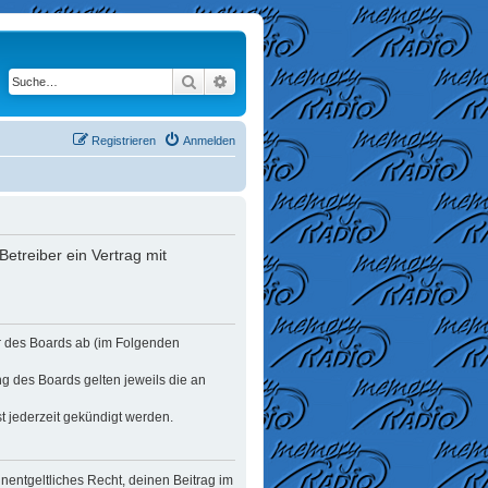
Suche
Erweiterte Suche
Registrieren
Anmelden
etreiber ein Vertrag mit
er des Boards ab (im Folgenden
ng des Boards gelten jeweils die an
t jederzeit gekündigt werden.
unentgeltliches Recht, deinen Beitrag im