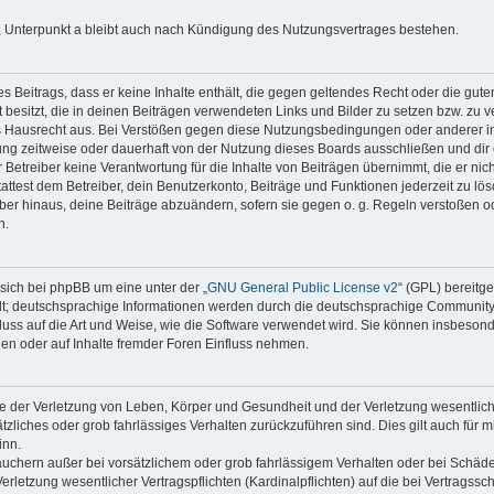
 Unterpunkt a bleibt auch nach Kündigung des Nutzungsvertrages bestehen.
nes Beitrags, dass er keine Inhalte enthält, die gegen geltendes Recht oder die gute
besitzt, die in deinen Beiträgen verwendeten Links und Bilder zu setzen bzw. zu 
s Hausrecht aus. Bei Verstößen gegen diese Nutzungsbedingungen oder anderer im
ng zeitweise oder dauerhaft von der Nutzung dieses Boards ausschließen und dir e
Betreiber keine Verantwortung für die Inhalte von Beiträgen übernimmt, die er nicht s
test dem Betreiber, dein Benutzerkonto, Beiträge und Funktionen jederzeit zu lös
ber hinaus, deine Beiträge abzuändern, sofern sie gegen o. g. Regeln verstoßen o
n.
sich bei phpBB um eine unter der „
GNU General Public License v2
“ (GPL) bereitg
t; deutschsprachige Informationen werden durch die deutschsprachige Communit
fluss auf die Art und Weise, wie die Software verwendet wird. Sie können insbeson
en oder auf Inhalte fremder Foren Einfluss nehmen.
e der Verletzung von Leben, Körper und Gesundheit und der Verletzung wesentlicher
ätzliches oder grob fahrlässiges Verhalten zurückzuführen sind. Dies gilt auch für 
inn.
auchern außer bei vorsätzlichem oder grob fahrlässigem Verhalten oder bei Schäd
rletzung wesentlicher Vertragspflichten (Kardinalpflichten) auf die bei Vertragss