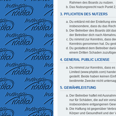
Rahmen des Boards zu nutzen.
Das Nutzungsrecht nach Punkt 2,
3. PFLICHTEN DES NUTZERS
Du erklärst mit der Erstellung ei
insbesondere, dass du das Recht 
Der Betreiber des Boards übt da
der Betreiber dich nach Abmahnu
Du nimmst zur Kenntnis, dass der 
Kenntnis genommen hat. Du gestat
Du gestattest dem Betreiber darü
einem Dritten Schaden zuzufüge
4. GENERAL PUBLIC LICENSE
Du nimmst zur Kenntnis, dass es 
Limited (www.phpbb.com) handel
gestellt. Beide haben keinen Ein
bestimmte Zwecke nicht untersag
5. GEWÄHRLEISTUNG
Der Betreiber haftet mit Ausnahm
nur für Schäden, die auf ein vors
insbesondere entgangenen Gew
Die Haftung ist gegenüber Verbr
Körper und Gesundheit und der Ve