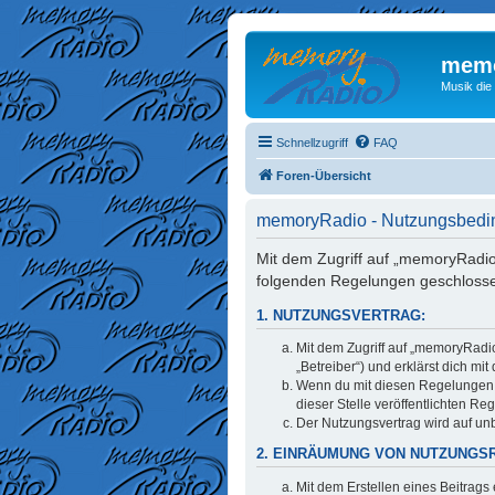
memo
Musik die
Schnellzugriff
FAQ
Foren-Übersicht
memoryRadio - Nutzungsbed
Mit dem Zugriff auf „memoryRadio
folgenden Regelungen geschloss
1. NUTZUNGSVERTRAG:
Mit dem Zugriff auf „memoryRadi
„Betreiber“) und erklärst dich m
Wenn du mit diesen Regelungen ni
dieser Stelle veröffentlichten Re
Der Nutzungsvertrag wird auf unb
2. EINRÄUMUNG VON NUTZUNGS
Mit dem Erstellen eines Beitrags 