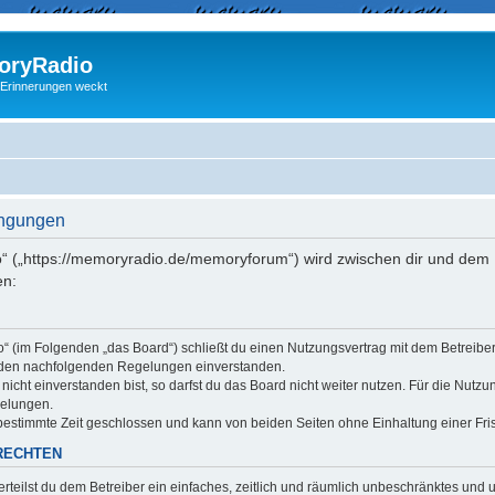
ryRadio
 Erinnerungen weckt
ingungen
“ („https://memoryradio.de/memoryforum“) wird zwischen dir und dem B
en:
o“ (im Folgenden „das Board“) schließt du einen Nutzungsvertrag mit dem Betreib
it den nachfolgenden Regelungen einverstanden.
cht einverstanden bist, so darfst du das Board nicht weiter nutzen. Für die Nutzu
gelungen.
estimmte Zeit geschlossen und kann von beiden Seiten ohne Einhaltung einer Fris
RECHTEN
erteilst du dem Betreiber ein einfaches, zeitlich und räumlich unbeschränktes und 