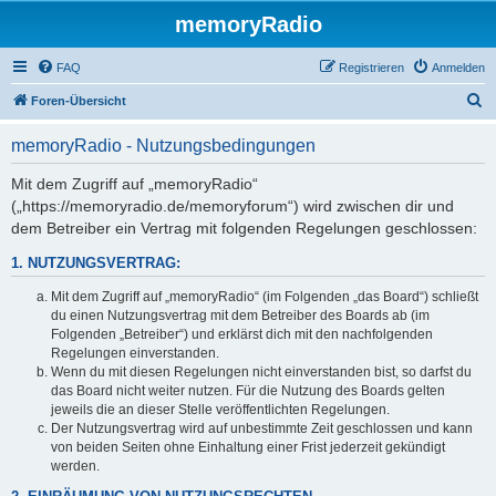
memoryRadio
FAQ
Registrieren
Anmelden
S
Foren-Übersicht
u
memoryRadio - Nutzungsbedingungen
c
h
Mit dem Zugriff auf „memoryRadio“
(„https://memoryradio.de/memoryforum“) wird zwischen dir und
e
dem Betreiber ein Vertrag mit folgenden Regelungen geschlossen:
1. NUTZUNGSVERTRAG:
Mit dem Zugriff auf „memoryRadio“ (im Folgenden „das Board“) schließt
du einen Nutzungsvertrag mit dem Betreiber des Boards ab (im
Folgenden „Betreiber“) und erklärst dich mit den nachfolgenden
Regelungen einverstanden.
Wenn du mit diesen Regelungen nicht einverstanden bist, so darfst du
das Board nicht weiter nutzen. Für die Nutzung des Boards gelten
jeweils die an dieser Stelle veröffentlichten Regelungen.
Der Nutzungsvertrag wird auf unbestimmte Zeit geschlossen und kann
von beiden Seiten ohne Einhaltung einer Frist jederzeit gekündigt
werden.