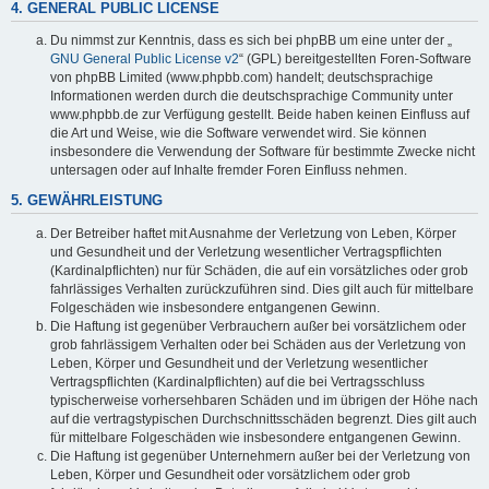
4. GENERAL PUBLIC LICENSE
Du nimmst zur Kenntnis, dass es sich bei phpBB um eine unter der „
GNU General Public License v2
“ (GPL) bereitgestellten Foren-Software
von phpBB Limited (www.phpbb.com) handelt; deutschsprachige
Informationen werden durch die deutschsprachige Community unter
www.phpbb.de zur Verfügung gestellt. Beide haben keinen Einfluss auf
die Art und Weise, wie die Software verwendet wird. Sie können
insbesondere die Verwendung der Software für bestimmte Zwecke nicht
untersagen oder auf Inhalte fremder Foren Einfluss nehmen.
5. GEWÄHRLEISTUNG
Der Betreiber haftet mit Ausnahme der Verletzung von Leben, Körper
und Gesundheit und der Verletzung wesentlicher Vertragspflichten
(Kardinalpflichten) nur für Schäden, die auf ein vorsätzliches oder grob
fahrlässiges Verhalten zurückzuführen sind. Dies gilt auch für mittelbare
Folgeschäden wie insbesondere entgangenen Gewinn.
Die Haftung ist gegenüber Verbrauchern außer bei vorsätzlichem oder
grob fahrlässigem Verhalten oder bei Schäden aus der Verletzung von
Leben, Körper und Gesundheit und der Verletzung wesentlicher
Vertragspflichten (Kardinalpflichten) auf die bei Vertragsschluss
typischerweise vorhersehbaren Schäden und im übrigen der Höhe nach
auf die vertragstypischen Durchschnittsschäden begrenzt. Dies gilt auch
für mittelbare Folgeschäden wie insbesondere entgangenen Gewinn.
Die Haftung ist gegenüber Unternehmern außer bei der Verletzung von
Leben, Körper und Gesundheit oder vorsätzlichem oder grob