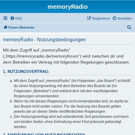
memoryRadio
FAQ
Registrieren
Anmelden
S
Foren-Übersicht
u
memoryRadio - Nutzungsbedingungen
c
h
Mit dem Zugriff auf „memoryRadio“
(„https://memoryradio.de/memoryforum“) wird zwischen dir und
e
dem Betreiber ein Vertrag mit folgenden Regelungen geschlossen:
1. NUTZUNGSVERTRAG:
Mit dem Zugriff auf „memoryRadio“ (im Folgenden „das Board“) schließt
du einen Nutzungsvertrag mit dem Betreiber des Boards ab (im
Folgenden „Betreiber“) und erklärst dich mit den nachfolgenden
Regelungen einverstanden.
Wenn du mit diesen Regelungen nicht einverstanden bist, so darfst du
das Board nicht weiter nutzen. Für die Nutzung des Boards gelten
jeweils die an dieser Stelle veröffentlichten Regelungen.
Der Nutzungsvertrag wird auf unbestimmte Zeit geschlossen und kann
von beiden Seiten ohne Einhaltung einer Frist jederzeit gekündigt
werden.