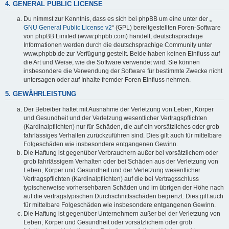
4. GENERAL PUBLIC LICENSE
Du nimmst zur Kenntnis, dass es sich bei phpBB um eine unter der „
GNU General Public License v2
“ (GPL) bereitgestellten Foren-Software
von phpBB Limited (www.phpbb.com) handelt; deutschsprachige
Informationen werden durch die deutschsprachige Community unter
www.phpbb.de zur Verfügung gestellt. Beide haben keinen Einfluss auf
die Art und Weise, wie die Software verwendet wird. Sie können
insbesondere die Verwendung der Software für bestimmte Zwecke nicht
untersagen oder auf Inhalte fremder Foren Einfluss nehmen.
5. GEWÄHRLEISTUNG
Der Betreiber haftet mit Ausnahme der Verletzung von Leben, Körper
und Gesundheit und der Verletzung wesentlicher Vertragspflichten
(Kardinalpflichten) nur für Schäden, die auf ein vorsätzliches oder grob
fahrlässiges Verhalten zurückzuführen sind. Dies gilt auch für mittelbare
Folgeschäden wie insbesondere entgangenen Gewinn.
Die Haftung ist gegenüber Verbrauchern außer bei vorsätzlichem oder
grob fahrlässigem Verhalten oder bei Schäden aus der Verletzung von
Leben, Körper und Gesundheit und der Verletzung wesentlicher
Vertragspflichten (Kardinalpflichten) auf die bei Vertragsschluss
typischerweise vorhersehbaren Schäden und im übrigen der Höhe nach
auf die vertragstypischen Durchschnittsschäden begrenzt. Dies gilt auch
für mittelbare Folgeschäden wie insbesondere entgangenen Gewinn.
Die Haftung ist gegenüber Unternehmern außer bei der Verletzung von
Leben, Körper und Gesundheit oder vorsätzlichem oder grob