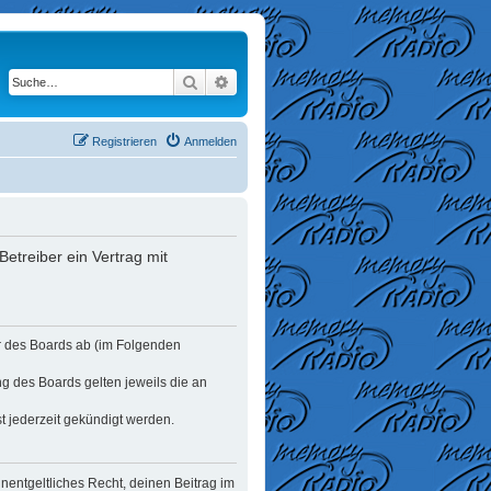
Suche
Erweiterte Suche
Registrieren
Anmelden
etreiber ein Vertrag mit
er des Boards ab (im Folgenden
ng des Boards gelten jeweils die an
t jederzeit gekündigt werden.
unentgeltliches Recht, deinen Beitrag im