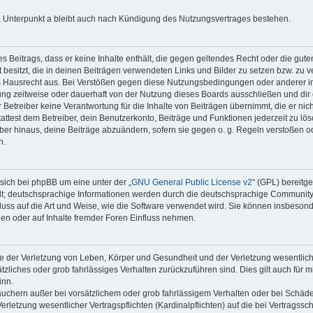
 Unterpunkt a bleibt auch nach Kündigung des Nutzungsvertrages bestehen.
nes Beitrags, dass er keine Inhalte enthält, die gegen geltendes Recht oder die gute
besitzt, die in deinen Beiträgen verwendeten Links und Bilder zu setzen bzw. zu 
s Hausrecht aus. Bei Verstößen gegen diese Nutzungsbedingungen oder anderer im
ng zeitweise oder dauerhaft von der Nutzung dieses Boards ausschließen und dir e
Betreiber keine Verantwortung für die Inhalte von Beiträgen übernimmt, die er nicht s
test dem Betreiber, dein Benutzerkonto, Beiträge und Funktionen jederzeit zu lös
ber hinaus, deine Beiträge abzuändern, sofern sie gegen o. g. Regeln verstoßen o
n.
sich bei phpBB um eine unter der „
GNU General Public License v2
“ (GPL) bereitg
t; deutschsprachige Informationen werden durch die deutschsprachige Communit
fluss auf die Art und Weise, wie die Software verwendet wird. Sie können insbeson
en oder auf Inhalte fremder Foren Einfluss nehmen.
e der Verletzung von Leben, Körper und Gesundheit und der Verletzung wesentlicher
ätzliches oder grob fahrlässiges Verhalten zurückzuführen sind. Dies gilt auch für 
inn.
auchern außer bei vorsätzlichem oder grob fahrlässigem Verhalten oder bei Schäd
rletzung wesentlicher Vertragspflichten (Kardinalpflichten) auf die bei Vertragss