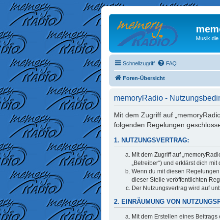
memo
Musik die
Schnellzugriff
FAQ
Foren-Übersicht
memoryRadio - Nutzungsbed
Mit dem Zugriff auf „memoryRadio
folgenden Regelungen geschloss
1. NUTZUNGSVERTRAG:
Mit dem Zugriff auf „memoryRadi
„Betreiber“) und erklärst dich m
Wenn du mit diesen Regelungen ni
dieser Stelle veröffentlichten Re
Der Nutzungsvertrag wird auf unb
2. EINRÄUMUNG VON NUTZUNGS
Mit dem Erstellen eines Beitrags 