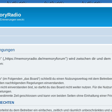
ryRadio
 Erinnerungen weckt
ingungen
“ („https://memoryradio.de/memoryforum“) wird zwischen dir und dem B
en:
o“ (im Folgenden „das Board“) schließt du einen Nutzungsvertrag mit dem Betreib
it den nachfolgenden Regelungen einverstanden.
cht einverstanden bist, so darfst du das Board nicht weiter nutzen. Für die Nutzu
gelungen.
estimmte Zeit geschlossen und kann von beiden Seiten ohne Einhaltung einer Fris
RECHTEN
erteilst du dem Betreiber ein einfaches, zeitlich und räumlich unbeschränktes und 