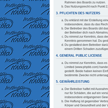
Rahmen des Boards zu nutzen.
Das Nutzungsrecht nach Punkt 2,
3. PFLICHTEN DES NUTZERS
Du erklärst mit der Erstellung ei
insbesondere, dass du das Recht 
Der Betreiber des Boards übt da
der Betreiber dich nach Abmahnu
Du nimmst zur Kenntnis, dass der 
Kenntnis genommen hat. Du gestat
Du gestattest dem Betreiber darü
einem Dritten Schaden zuzufüge
4. GENERAL PUBLIC LICENSE
Du nimmst zur Kenntnis, dass es 
Limited (www.phpbb.com) handel
gestellt. Beide haben keinen Ein
bestimmte Zwecke nicht untersag
5. GEWÄHRLEISTUNG
Der Betreiber haftet mit Ausnahm
nur für Schäden, die auf ein vors
insbesondere entgangenen Gew
Die Haftung ist gegenüber Verbr
Körper und Gesundheit und der Ve