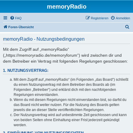
memoryRadio
FAQ
Registrieren
Anmelden
S
Foren-Übersicht
u
memoryRadio - Nutzungsbedingungen
c
h
Mit dem Zugriff auf „memoryRadio“
(„https://memoryradio.de/memoryforum“) wird zwischen dir und
e
dem Betreiber ein Vertrag mit folgenden Regelungen geschlossen:
1. NUTZUNGSVERTRAG:
Mit dem Zugriff auf „memoryRadio“ (im Folgenden „das Board“) schließt
du einen Nutzungsvertrag mit dem Betreiber des Boards ab (im
Folgenden „Betreiber“) und erklärst dich mit den nachfolgenden
Regelungen einverstanden.
Wenn du mit diesen Regelungen nicht einverstanden bist, so darfst du
das Board nicht weiter nutzen. Für die Nutzung des Boards gelten
jeweils die an dieser Stelle veröffentlichten Regelungen.
Der Nutzungsvertrag wird auf unbestimmte Zeit geschlossen und kann
von beiden Seiten ohne Einhaltung einer Frist jederzeit gekündigt
werden.