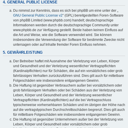
4. GENERAL PUBLIC LICENSE
Du nimmst zur Kenntnis, dass es sich bei phpBB um eine unter der „
GNU General Public License v2
“ (GPL) bereitgestellten Foren-Software
von phpBB Limited (www.phpbb.com) handelt; deutschsprachige
Informationen werden durch die deutschsprachige Community unter
www.phpbb.de zur Verfügung gestellt. Beide haben keinen Einfluss auf
die Art und Weise, wie die Software verwendet wird. Sie können
insbesondere die Verwendung der Software für bestimmte Zwecke nicht
untersagen oder auf Inhalte fremder Foren Einfluss nehmen.
5. GEWÄHRLEISTUNG
Der Betreiber haftet mit Ausnahme der Verletzung von Leben, Körper
und Gesundheit und der Verletzung wesentlicher Vertragspflichten
(Kardinalpflichten) nur für Schäden, die auf ein vorsätzliches oder grob
fahrlässiges Verhalten zurückzuführen sind. Dies gilt auch für mittelbare
Folgeschäden wie insbesondere entgangenen Gewinn.
Die Haftung ist gegenüber Verbrauchern außer bei vorsätzlichem oder
grob fahrlässigem Verhalten oder bei Schäden aus der Verletzung von
Leben, Körper und Gesundheit und der Verletzung wesentlicher
Vertragspflichten (Kardinalpflichten) auf die bei Vertragsschluss
typischerweise vorhersehbaren Schäden und im übrigen der Höhe nach
auf die vertragstypischen Durchschnittsschäden begrenzt. Dies gilt auch
für mittelbare Folgeschäden wie insbesondere entgangenen Gewinn.
Die Haftung ist gegenüber Unternehmern außer bei der Verletzung von
Leben, Körper und Gesundheit oder vorsätzlichem oder grob