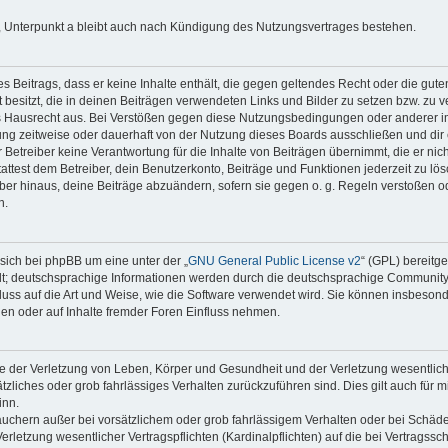
 Unterpunkt a bleibt auch nach Kündigung des Nutzungsvertrages bestehen.
nes Beitrags, dass er keine Inhalte enthält, die gegen geltendes Recht oder die gute
besitzt, die in deinen Beiträgen verwendeten Links und Bilder zu setzen bzw. zu 
s Hausrecht aus. Bei Verstößen gegen diese Nutzungsbedingungen oder anderer im
ng zeitweise oder dauerhaft von der Nutzung dieses Boards ausschließen und dir e
Betreiber keine Verantwortung für die Inhalte von Beiträgen übernimmt, die er nicht s
test dem Betreiber, dein Benutzerkonto, Beiträge und Funktionen jederzeit zu lös
ber hinaus, deine Beiträge abzuändern, sofern sie gegen o. g. Regeln verstoßen o
n.
sich bei phpBB um eine unter der „
GNU General Public License v2
“ (GPL) bereitg
t; deutschsprachige Informationen werden durch die deutschsprachige Communit
fluss auf die Art und Weise, wie die Software verwendet wird. Sie können insbeson
en oder auf Inhalte fremder Foren Einfluss nehmen.
e der Verletzung von Leben, Körper und Gesundheit und der Verletzung wesentlicher
ätzliches oder grob fahrlässiges Verhalten zurückzuführen sind. Dies gilt auch für 
inn.
auchern außer bei vorsätzlichem oder grob fahrlässigem Verhalten oder bei Schäd
rletzung wesentlicher Vertragspflichten (Kardinalpflichten) auf die bei Vertragss