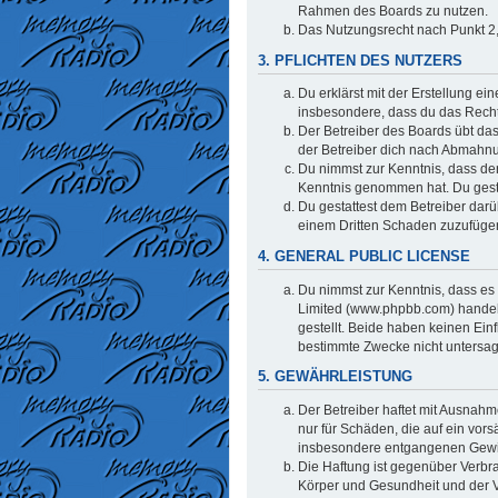
Rahmen des Boards zu nutzen.
Das Nutzungsrecht nach Punkt 2,
3. PFLICHTEN DES NUTZERS
Du erklärst mit der Erstellung ei
insbesondere, dass du das Recht 
Der Betreiber des Boards übt da
der Betreiber dich nach Abmahnu
Du nimmst zur Kenntnis, dass der 
Kenntnis genommen hat. Du gestat
Du gestattest dem Betreiber darü
einem Dritten Schaden zuzufüge
4. GENERAL PUBLIC LICENSE
Du nimmst zur Kenntnis, dass es 
Limited (www.phpbb.com) handel
gestellt. Beide haben keinen Ein
bestimmte Zwecke nicht untersag
5. GEWÄHRLEISTUNG
Der Betreiber haftet mit Ausnahm
nur für Schäden, die auf ein vors
insbesondere entgangenen Gew
Die Haftung ist gegenüber Verbr
Körper und Gesundheit und der Ve