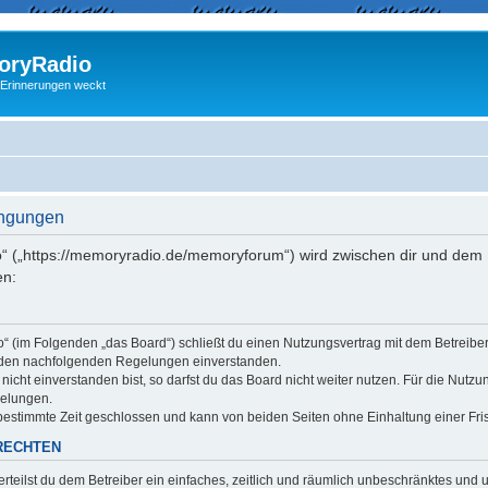
ryRadio
 Erinnerungen weckt
ingungen
“ („https://memoryradio.de/memoryforum“) wird zwischen dir und dem B
en:
o“ (im Folgenden „das Board“) schließt du einen Nutzungsvertrag mit dem Betreib
it den nachfolgenden Regelungen einverstanden.
cht einverstanden bist, so darfst du das Board nicht weiter nutzen. Für die Nutzu
gelungen.
estimmte Zeit geschlossen und kann von beiden Seiten ohne Einhaltung einer Fris
RECHTEN
erteilst du dem Betreiber ein einfaches, zeitlich und räumlich unbeschränktes und 