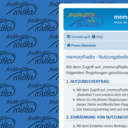
memo
Musik die
Schnellzugriff
FAQ
Foren-Übersicht
memoryRadio - Nutzungsbed
Mit dem Zugriff auf „memoryRadio
folgenden Regelungen geschloss
1. NUTZUNGSVERTRAG:
Mit dem Zugriff auf „memoryRadi
„Betreiber“) und erklärst dich m
Wenn du mit diesen Regelungen ni
dieser Stelle veröffentlichten Re
Der Nutzungsvertrag wird auf unb
2. EINRÄUMUNG VON NUTZUNGS
Mit dem Erstellen eines Beitrags 