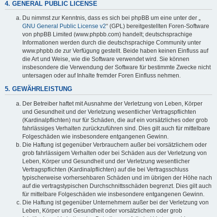
4. GENERAL PUBLIC LICENSE
Du nimmst zur Kenntnis, dass es sich bei phpBB um eine unter der „
GNU General Public License v2
“ (GPL) bereitgestellten Foren-Software
von phpBB Limited (www.phpbb.com) handelt; deutschsprachige
Informationen werden durch die deutschsprachige Community unter
www.phpbb.de zur Verfügung gestellt. Beide haben keinen Einfluss auf
die Art und Weise, wie die Software verwendet wird. Sie können
insbesondere die Verwendung der Software für bestimmte Zwecke nicht
untersagen oder auf Inhalte fremder Foren Einfluss nehmen.
5. GEWÄHRLEISTUNG
Der Betreiber haftet mit Ausnahme der Verletzung von Leben, Körper
und Gesundheit und der Verletzung wesentlicher Vertragspflichten
(Kardinalpflichten) nur für Schäden, die auf ein vorsätzliches oder grob
fahrlässiges Verhalten zurückzuführen sind. Dies gilt auch für mittelbare
Folgeschäden wie insbesondere entgangenen Gewinn.
Die Haftung ist gegenüber Verbrauchern außer bei vorsätzlichem oder
grob fahrlässigem Verhalten oder bei Schäden aus der Verletzung von
Leben, Körper und Gesundheit und der Verletzung wesentlicher
Vertragspflichten (Kardinalpflichten) auf die bei Vertragsschluss
typischerweise vorhersehbaren Schäden und im übrigen der Höhe nach
auf die vertragstypischen Durchschnittsschäden begrenzt. Dies gilt auch
für mittelbare Folgeschäden wie insbesondere entgangenen Gewinn.
Die Haftung ist gegenüber Unternehmern außer bei der Verletzung von
Leben, Körper und Gesundheit oder vorsätzlichem oder grob