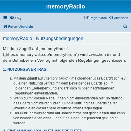
memoryRadio
FAQ
Registrieren
Anmelden
S
Foren-Übersicht
u
memoryRadio - Nutzungsbedingungen
c
h
Mit dem Zugriff auf „memoryRadio“
(„https://memoryradio.de/memoryforum“) wird zwischen dir und
e
dem Betreiber ein Vertrag mit folgenden Regelungen geschlossen:
1. NUTZUNGSVERTRAG:
Mit dem Zugriff auf „memoryRadio“ (im Folgenden „das Board“) schließt
du einen Nutzungsvertrag mit dem Betreiber des Boards ab (im
Folgenden „Betreiber“) und erklärst dich mit den nachfolgenden
Regelungen einverstanden.
Wenn du mit diesen Regelungen nicht einverstanden bist, so darfst du
das Board nicht weiter nutzen. Für die Nutzung des Boards gelten
jeweils die an dieser Stelle veröffentlichten Regelungen.
Der Nutzungsvertrag wird auf unbestimmte Zeit geschlossen und kann
von beiden Seiten ohne Einhaltung einer Frist jederzeit gekündigt
werden.