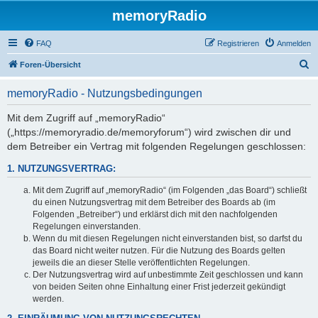
memoryRadio
FAQ
Registrieren
Anmelden
S
Foren-Übersicht
u
memoryRadio - Nutzungsbedingungen
c
h
Mit dem Zugriff auf „memoryRadio“
(„https://memoryradio.de/memoryforum“) wird zwischen dir und
e
dem Betreiber ein Vertrag mit folgenden Regelungen geschlossen:
1. NUTZUNGSVERTRAG:
Mit dem Zugriff auf „memoryRadio“ (im Folgenden „das Board“) schließt
du einen Nutzungsvertrag mit dem Betreiber des Boards ab (im
Folgenden „Betreiber“) und erklärst dich mit den nachfolgenden
Regelungen einverstanden.
Wenn du mit diesen Regelungen nicht einverstanden bist, so darfst du
das Board nicht weiter nutzen. Für die Nutzung des Boards gelten
jeweils die an dieser Stelle veröffentlichten Regelungen.
Der Nutzungsvertrag wird auf unbestimmte Zeit geschlossen und kann
von beiden Seiten ohne Einhaltung einer Frist jederzeit gekündigt
werden.