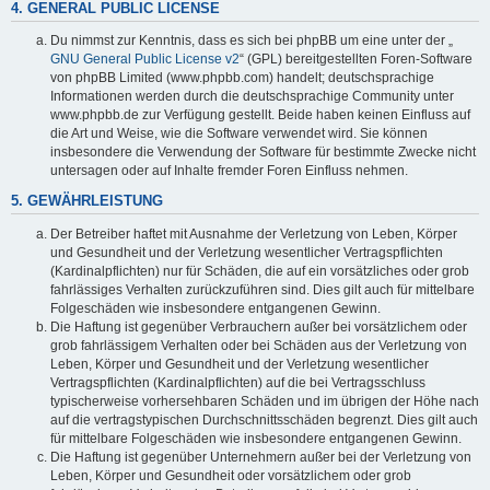
4. GENERAL PUBLIC LICENSE
Du nimmst zur Kenntnis, dass es sich bei phpBB um eine unter der „
GNU General Public License v2
“ (GPL) bereitgestellten Foren-Software
von phpBB Limited (www.phpbb.com) handelt; deutschsprachige
Informationen werden durch die deutschsprachige Community unter
www.phpbb.de zur Verfügung gestellt. Beide haben keinen Einfluss auf
die Art und Weise, wie die Software verwendet wird. Sie können
insbesondere die Verwendung der Software für bestimmte Zwecke nicht
untersagen oder auf Inhalte fremder Foren Einfluss nehmen.
5. GEWÄHRLEISTUNG
Der Betreiber haftet mit Ausnahme der Verletzung von Leben, Körper
und Gesundheit und der Verletzung wesentlicher Vertragspflichten
(Kardinalpflichten) nur für Schäden, die auf ein vorsätzliches oder grob
fahrlässiges Verhalten zurückzuführen sind. Dies gilt auch für mittelbare
Folgeschäden wie insbesondere entgangenen Gewinn.
Die Haftung ist gegenüber Verbrauchern außer bei vorsätzlichem oder
grob fahrlässigem Verhalten oder bei Schäden aus der Verletzung von
Leben, Körper und Gesundheit und der Verletzung wesentlicher
Vertragspflichten (Kardinalpflichten) auf die bei Vertragsschluss
typischerweise vorhersehbaren Schäden und im übrigen der Höhe nach
auf die vertragstypischen Durchschnittsschäden begrenzt. Dies gilt auch
für mittelbare Folgeschäden wie insbesondere entgangenen Gewinn.
Die Haftung ist gegenüber Unternehmern außer bei der Verletzung von
Leben, Körper und Gesundheit oder vorsätzlichem oder grob