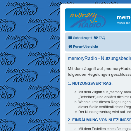
memo
Musik die
Schnellzugriff
FAQ
Foren-Übersicht
memoryRadio - Nutzungsbed
Mit dem Zugriff auf „memoryRadio
folgenden Regelungen geschloss
1. NUTZUNGSVERTRAG:
Mit dem Zugriff auf „memoryRadi
„Betreiber“) und erklärst dich m
Wenn du mit diesen Regelungen ni
dieser Stelle veröffentlichten Re
Der Nutzungsvertrag wird auf unb
2. EINRÄUMUNG VON NUTZUNGS
Mit dem Erstellen eines Beitrags 