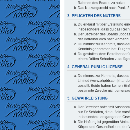
Rahmen des Boards zu nutzen.
Das Nutzungsrecht nach Punkt 2,
3. PFLICHTEN DES NUTZERS
Du erklärst mit der Erstellung ei
insbesondere, dass du das Recht 
Der Betreiber des Boards übt da
der Betreiber dich nach Abmahnu
Du nimmst zur Kenntnis, dass der 
Kenntnis genommen hat. Du gestat
Du gestattest dem Betreiber darü
einem Dritten Schaden zuzufüge
4. GENERAL PUBLIC LICENSE
Du nimmst zur Kenntnis, dass es 
Limited (www.phpbb.com) handel
gestellt. Beide haben keinen Ein
bestimmte Zwecke nicht untersag
5. GEWÄHRLEISTUNG
Der Betreiber haftet mit Ausnahm
nur für Schäden, die auf ein vors
insbesondere entgangenen Gew
Die Haftung ist gegenüber Verbr
Körper und Gesundheit und der Ve