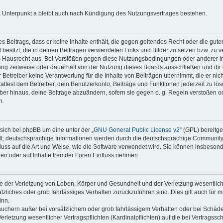
 Unterpunkt a bleibt auch nach Kündigung des Nutzungsvertrages bestehen.
nes Beitrags, dass er keine Inhalte enthält, die gegen geltendes Recht oder die gute
besitzt, die in deinen Beiträgen verwendeten Links und Bilder zu setzen bzw. zu 
s Hausrecht aus. Bei Verstößen gegen diese Nutzungsbedingungen oder anderer im
ng zeitweise oder dauerhaft von der Nutzung dieses Boards ausschließen und dir e
Betreiber keine Verantwortung für die Inhalte von Beiträgen übernimmt, die er nicht s
test dem Betreiber, dein Benutzerkonto, Beiträge und Funktionen jederzeit zu lös
ber hinaus, deine Beiträge abzuändern, sofern sie gegen o. g. Regeln verstoßen o
n.
sich bei phpBB um eine unter der „
GNU General Public License v2
“ (GPL) bereitg
t; deutschsprachige Informationen werden durch die deutschsprachige Communit
fluss auf die Art und Weise, wie die Software verwendet wird. Sie können insbeson
en oder auf Inhalte fremder Foren Einfluss nehmen.
e der Verletzung von Leben, Körper und Gesundheit und der Verletzung wesentlicher
ätzliches oder grob fahrlässiges Verhalten zurückzuführen sind. Dies gilt auch für 
inn.
auchern außer bei vorsätzlichem oder grob fahrlässigem Verhalten oder bei Schäd
rletzung wesentlicher Vertragspflichten (Kardinalpflichten) auf die bei Vertragss