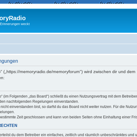
ryRadio
 Erinnerungen weckt
ingungen
“ („https://memoryradio.de/memoryforum“) wird zwischen dir und dem B
en:
o“ (im Folgenden „das Board“) schließt du einen Nutzungsvertrag mit dem Betreib
it den nachfolgenden Regelungen einverstanden.
cht einverstanden bist, so darfst du das Board nicht weiter nutzen. Für die Nutzu
gelungen.
estimmte Zeit geschlossen und kann von beiden Seiten ohne Einhaltung einer Fris
RECHTEN
erteilst du dem Betreiber ein einfaches, zeitlich und räumlich unbeschränktes und 