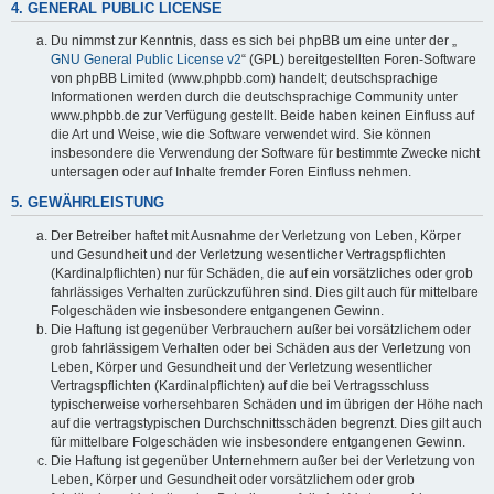
4. GENERAL PUBLIC LICENSE
Du nimmst zur Kenntnis, dass es sich bei phpBB um eine unter der „
GNU General Public License v2
“ (GPL) bereitgestellten Foren-Software
von phpBB Limited (www.phpbb.com) handelt; deutschsprachige
Informationen werden durch die deutschsprachige Community unter
www.phpbb.de zur Verfügung gestellt. Beide haben keinen Einfluss auf
die Art und Weise, wie die Software verwendet wird. Sie können
insbesondere die Verwendung der Software für bestimmte Zwecke nicht
untersagen oder auf Inhalte fremder Foren Einfluss nehmen.
5. GEWÄHRLEISTUNG
Der Betreiber haftet mit Ausnahme der Verletzung von Leben, Körper
und Gesundheit und der Verletzung wesentlicher Vertragspflichten
(Kardinalpflichten) nur für Schäden, die auf ein vorsätzliches oder grob
fahrlässiges Verhalten zurückzuführen sind. Dies gilt auch für mittelbare
Folgeschäden wie insbesondere entgangenen Gewinn.
Die Haftung ist gegenüber Verbrauchern außer bei vorsätzlichem oder
grob fahrlässigem Verhalten oder bei Schäden aus der Verletzung von
Leben, Körper und Gesundheit und der Verletzung wesentlicher
Vertragspflichten (Kardinalpflichten) auf die bei Vertragsschluss
typischerweise vorhersehbaren Schäden und im übrigen der Höhe nach
auf die vertragstypischen Durchschnittsschäden begrenzt. Dies gilt auch
für mittelbare Folgeschäden wie insbesondere entgangenen Gewinn.
Die Haftung ist gegenüber Unternehmern außer bei der Verletzung von
Leben, Körper und Gesundheit oder vorsätzlichem oder grob