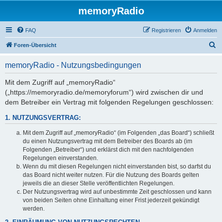
memoryRadio
FAQ
Registrieren
Anmelden
S
Foren-Übersicht
u
memoryRadio - Nutzungsbedingungen
c
h
Mit dem Zugriff auf „memoryRadio“
(„https://memoryradio.de/memoryforum“) wird zwischen dir und
e
dem Betreiber ein Vertrag mit folgenden Regelungen geschlossen:
1. NUTZUNGSVERTRAG:
Mit dem Zugriff auf „memoryRadio“ (im Folgenden „das Board“) schließt
du einen Nutzungsvertrag mit dem Betreiber des Boards ab (im
Folgenden „Betreiber“) und erklärst dich mit den nachfolgenden
Regelungen einverstanden.
Wenn du mit diesen Regelungen nicht einverstanden bist, so darfst du
das Board nicht weiter nutzen. Für die Nutzung des Boards gelten
jeweils die an dieser Stelle veröffentlichten Regelungen.
Der Nutzungsvertrag wird auf unbestimmte Zeit geschlossen und kann
von beiden Seiten ohne Einhaltung einer Frist jederzeit gekündigt
werden.