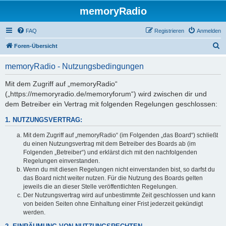
memoryRadio
FAQ
Registrieren
Anmelden
S
Foren-Übersicht
u
memoryRadio - Nutzungsbedingungen
c
h
Mit dem Zugriff auf „memoryRadio“
(„https://memoryradio.de/memoryforum“) wird zwischen dir und
e
dem Betreiber ein Vertrag mit folgenden Regelungen geschlossen:
1. NUTZUNGSVERTRAG:
Mit dem Zugriff auf „memoryRadio“ (im Folgenden „das Board“) schließt
du einen Nutzungsvertrag mit dem Betreiber des Boards ab (im
Folgenden „Betreiber“) und erklärst dich mit den nachfolgenden
Regelungen einverstanden.
Wenn du mit diesen Regelungen nicht einverstanden bist, so darfst du
das Board nicht weiter nutzen. Für die Nutzung des Boards gelten
jeweils die an dieser Stelle veröffentlichten Regelungen.
Der Nutzungsvertrag wird auf unbestimmte Zeit geschlossen und kann
von beiden Seiten ohne Einhaltung einer Frist jederzeit gekündigt
werden.