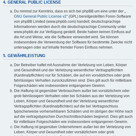
4. GENERAL PUBLIC LICENSE
Du nimmst zur Kenntnis, dass es sich bei phpBB um eine unter der „
GNU General Public License v2
“ (GPL) bereitgestellten Foren-Software
von phpBB Limited (www.phpbb.com) handelt; deutschsprachige
Informationen werden durch die deutschsprachige Community unter
www.phpbb.de zur Verfügung gestellt. Beide haben keinen Einfluss auf
die Art und Weise, wie die Software verwendet wird. Sie können
insbesondere die Verwendung der Software für bestimmte Zwecke nicht
untersagen oder auf Inhalte fremder Foren Einfluss nehmen.
5. GEWÄHRLEISTUNG
Der Betreiber haftet mit Ausnahme der Verletzung von Leben, Körper
und Gesundheit und der Verletzung wesentlicher Vertragspflichten
(Kardinalpflichten) nur für Schäden, die auf ein vorsätzliches oder grob
fahrlässiges Verhalten zurückzuführen sind. Dies gilt auch für mittelbare
Folgeschäden wie insbesondere entgangenen Gewinn.
Die Haftung ist gegenüber Verbrauchern außer bei vorsätzlichem oder
grob fahrlässigem Verhalten oder bei Schäden aus der Verletzung von
Leben, Körper und Gesundheit und der Verletzung wesentlicher
Vertragspflichten (Kardinalpflichten) auf die bei Vertragsschluss
typischerweise vorhersehbaren Schäden und im übrigen der Höhe nach
auf die vertragstypischen Durchschnittsschäden begrenzt. Dies gilt auch
für mittelbare Folgeschäden wie insbesondere entgangenen Gewinn.
Die Haftung ist gegenüber Unternehmern außer bei der Verletzung von
Leben, Körper und Gesundheit oder vorsätzlichem oder grob