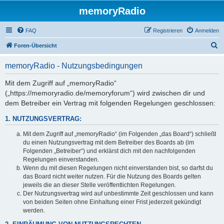
memoryRadio
FAQ
Registrieren
Anmelden
S
Foren-Übersicht
u
memoryRadio - Nutzungsbedingungen
c
h
Mit dem Zugriff auf „memoryRadio“
(„https://memoryradio.de/memoryforum“) wird zwischen dir und
e
dem Betreiber ein Vertrag mit folgenden Regelungen geschlossen:
1. NUTZUNGSVERTRAG:
Mit dem Zugriff auf „memoryRadio“ (im Folgenden „das Board“) schließt
du einen Nutzungsvertrag mit dem Betreiber des Boards ab (im
Folgenden „Betreiber“) und erklärst dich mit den nachfolgenden
Regelungen einverstanden.
Wenn du mit diesen Regelungen nicht einverstanden bist, so darfst du
das Board nicht weiter nutzen. Für die Nutzung des Boards gelten
jeweils die an dieser Stelle veröffentlichten Regelungen.
Der Nutzungsvertrag wird auf unbestimmte Zeit geschlossen und kann
von beiden Seiten ohne Einhaltung einer Frist jederzeit gekündigt
werden.