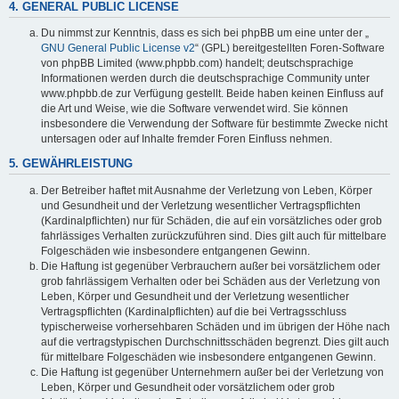
4. GENERAL PUBLIC LICENSE
Du nimmst zur Kenntnis, dass es sich bei phpBB um eine unter der „
GNU General Public License v2
“ (GPL) bereitgestellten Foren-Software
von phpBB Limited (www.phpbb.com) handelt; deutschsprachige
Informationen werden durch die deutschsprachige Community unter
www.phpbb.de zur Verfügung gestellt. Beide haben keinen Einfluss auf
die Art und Weise, wie die Software verwendet wird. Sie können
insbesondere die Verwendung der Software für bestimmte Zwecke nicht
untersagen oder auf Inhalte fremder Foren Einfluss nehmen.
5. GEWÄHRLEISTUNG
Der Betreiber haftet mit Ausnahme der Verletzung von Leben, Körper
und Gesundheit und der Verletzung wesentlicher Vertragspflichten
(Kardinalpflichten) nur für Schäden, die auf ein vorsätzliches oder grob
fahrlässiges Verhalten zurückzuführen sind. Dies gilt auch für mittelbare
Folgeschäden wie insbesondere entgangenen Gewinn.
Die Haftung ist gegenüber Verbrauchern außer bei vorsätzlichem oder
grob fahrlässigem Verhalten oder bei Schäden aus der Verletzung von
Leben, Körper und Gesundheit und der Verletzung wesentlicher
Vertragspflichten (Kardinalpflichten) auf die bei Vertragsschluss
typischerweise vorhersehbaren Schäden und im übrigen der Höhe nach
auf die vertragstypischen Durchschnittsschäden begrenzt. Dies gilt auch
für mittelbare Folgeschäden wie insbesondere entgangenen Gewinn.
Die Haftung ist gegenüber Unternehmern außer bei der Verletzung von
Leben, Körper und Gesundheit oder vorsätzlichem oder grob