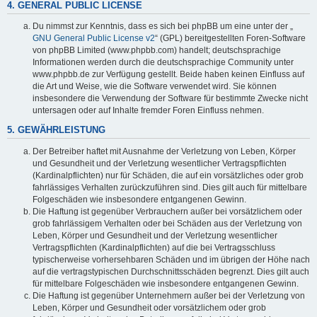
4. GENERAL PUBLIC LICENSE
Du nimmst zur Kenntnis, dass es sich bei phpBB um eine unter der „
GNU General Public License v2
“ (GPL) bereitgestellten Foren-Software
von phpBB Limited (www.phpbb.com) handelt; deutschsprachige
Informationen werden durch die deutschsprachige Community unter
www.phpbb.de zur Verfügung gestellt. Beide haben keinen Einfluss auf
die Art und Weise, wie die Software verwendet wird. Sie können
insbesondere die Verwendung der Software für bestimmte Zwecke nicht
untersagen oder auf Inhalte fremder Foren Einfluss nehmen.
5. GEWÄHRLEISTUNG
Der Betreiber haftet mit Ausnahme der Verletzung von Leben, Körper
und Gesundheit und der Verletzung wesentlicher Vertragspflichten
(Kardinalpflichten) nur für Schäden, die auf ein vorsätzliches oder grob
fahrlässiges Verhalten zurückzuführen sind. Dies gilt auch für mittelbare
Folgeschäden wie insbesondere entgangenen Gewinn.
Die Haftung ist gegenüber Verbrauchern außer bei vorsätzlichem oder
grob fahrlässigem Verhalten oder bei Schäden aus der Verletzung von
Leben, Körper und Gesundheit und der Verletzung wesentlicher
Vertragspflichten (Kardinalpflichten) auf die bei Vertragsschluss
typischerweise vorhersehbaren Schäden und im übrigen der Höhe nach
auf die vertragstypischen Durchschnittsschäden begrenzt. Dies gilt auch
für mittelbare Folgeschäden wie insbesondere entgangenen Gewinn.
Die Haftung ist gegenüber Unternehmern außer bei der Verletzung von
Leben, Körper und Gesundheit oder vorsätzlichem oder grob