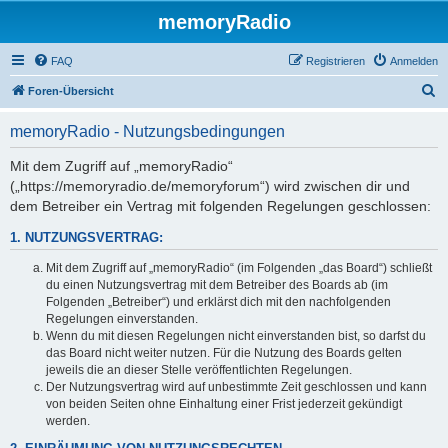
memoryRadio
FAQ
Registrieren
Anmelden
S
Foren-Übersicht
u
memoryRadio - Nutzungsbedingungen
c
h
Mit dem Zugriff auf „memoryRadio“
(„https://memoryradio.de/memoryforum“) wird zwischen dir und
e
dem Betreiber ein Vertrag mit folgenden Regelungen geschlossen:
1. NUTZUNGSVERTRAG:
Mit dem Zugriff auf „memoryRadio“ (im Folgenden „das Board“) schließt
du einen Nutzungsvertrag mit dem Betreiber des Boards ab (im
Folgenden „Betreiber“) und erklärst dich mit den nachfolgenden
Regelungen einverstanden.
Wenn du mit diesen Regelungen nicht einverstanden bist, so darfst du
das Board nicht weiter nutzen. Für die Nutzung des Boards gelten
jeweils die an dieser Stelle veröffentlichten Regelungen.
Der Nutzungsvertrag wird auf unbestimmte Zeit geschlossen und kann
von beiden Seiten ohne Einhaltung einer Frist jederzeit gekündigt
werden.