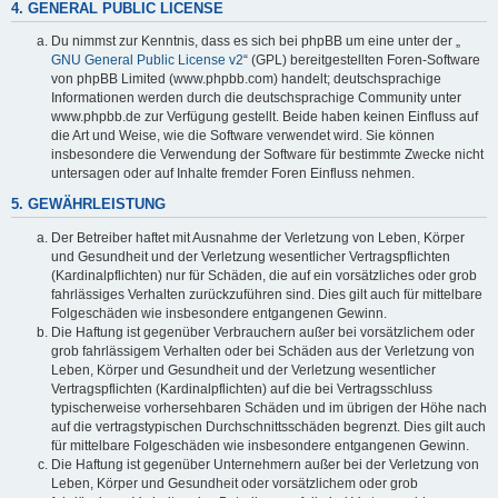
4. GENERAL PUBLIC LICENSE
Du nimmst zur Kenntnis, dass es sich bei phpBB um eine unter der „
GNU General Public License v2
“ (GPL) bereitgestellten Foren-Software
von phpBB Limited (www.phpbb.com) handelt; deutschsprachige
Informationen werden durch die deutschsprachige Community unter
www.phpbb.de zur Verfügung gestellt. Beide haben keinen Einfluss auf
die Art und Weise, wie die Software verwendet wird. Sie können
insbesondere die Verwendung der Software für bestimmte Zwecke nicht
untersagen oder auf Inhalte fremder Foren Einfluss nehmen.
5. GEWÄHRLEISTUNG
Der Betreiber haftet mit Ausnahme der Verletzung von Leben, Körper
und Gesundheit und der Verletzung wesentlicher Vertragspflichten
(Kardinalpflichten) nur für Schäden, die auf ein vorsätzliches oder grob
fahrlässiges Verhalten zurückzuführen sind. Dies gilt auch für mittelbare
Folgeschäden wie insbesondere entgangenen Gewinn.
Die Haftung ist gegenüber Verbrauchern außer bei vorsätzlichem oder
grob fahrlässigem Verhalten oder bei Schäden aus der Verletzung von
Leben, Körper und Gesundheit und der Verletzung wesentlicher
Vertragspflichten (Kardinalpflichten) auf die bei Vertragsschluss
typischerweise vorhersehbaren Schäden und im übrigen der Höhe nach
auf die vertragstypischen Durchschnittsschäden begrenzt. Dies gilt auch
für mittelbare Folgeschäden wie insbesondere entgangenen Gewinn.
Die Haftung ist gegenüber Unternehmern außer bei der Verletzung von
Leben, Körper und Gesundheit oder vorsätzlichem oder grob