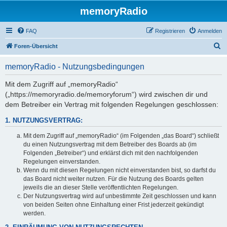
memoryRadio
FAQ
Registrieren
Anmelden
S
Foren-Übersicht
u
memoryRadio - Nutzungsbedingungen
c
h
Mit dem Zugriff auf „memoryRadio“
(„https://memoryradio.de/memoryforum“) wird zwischen dir und
e
dem Betreiber ein Vertrag mit folgenden Regelungen geschlossen:
1. NUTZUNGSVERTRAG:
Mit dem Zugriff auf „memoryRadio“ (im Folgenden „das Board“) schließt
du einen Nutzungsvertrag mit dem Betreiber des Boards ab (im
Folgenden „Betreiber“) und erklärst dich mit den nachfolgenden
Regelungen einverstanden.
Wenn du mit diesen Regelungen nicht einverstanden bist, so darfst du
das Board nicht weiter nutzen. Für die Nutzung des Boards gelten
jeweils die an dieser Stelle veröffentlichten Regelungen.
Der Nutzungsvertrag wird auf unbestimmte Zeit geschlossen und kann
von beiden Seiten ohne Einhaltung einer Frist jederzeit gekündigt
werden.