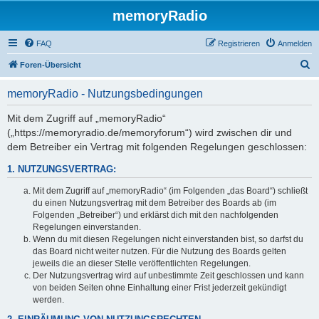
memoryRadio
FAQ
Registrieren
Anmelden
S
Foren-Übersicht
u
memoryRadio - Nutzungsbedingungen
c
h
Mit dem Zugriff auf „memoryRadio“
(„https://memoryradio.de/memoryforum“) wird zwischen dir und
e
dem Betreiber ein Vertrag mit folgenden Regelungen geschlossen:
1. NUTZUNGSVERTRAG:
Mit dem Zugriff auf „memoryRadio“ (im Folgenden „das Board“) schließt
du einen Nutzungsvertrag mit dem Betreiber des Boards ab (im
Folgenden „Betreiber“) und erklärst dich mit den nachfolgenden
Regelungen einverstanden.
Wenn du mit diesen Regelungen nicht einverstanden bist, so darfst du
das Board nicht weiter nutzen. Für die Nutzung des Boards gelten
jeweils die an dieser Stelle veröffentlichten Regelungen.
Der Nutzungsvertrag wird auf unbestimmte Zeit geschlossen und kann
von beiden Seiten ohne Einhaltung einer Frist jederzeit gekündigt
werden.