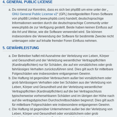
4. GENERAL PUBLIC LICENSE
Du nimmst zur Kenntnis, dass es sich bei phpBB um eine unter der „
GNU General Public License v2
“ (GPL) bereitgestellten Foren-Software
von phpBB Limited (www.phpbb.com) handelt; deutschsprachige
Informationen werden durch die deutschsprachige Community unter
www.phpbb.de zur Verfügung gestellt. Beide haben keinen Einfluss auf
die Art und Weise, wie die Software verwendet wird. Sie können
insbesondere die Verwendung der Software für bestimmte Zwecke nicht
untersagen oder auf Inhalte fremder Foren Einfluss nehmen.
5. GEWÄHRLEISTUNG
Der Betreiber haftet mit Ausnahme der Verletzung von Leben, Körper
und Gesundheit und der Verletzung wesentlicher Vertragspflichten
(Kardinalpflichten) nur für Schäden, die auf ein vorsätzliches oder grob
fahrlässiges Verhalten zurückzuführen sind. Dies gilt auch für mittelbare
Folgeschäden wie insbesondere entgangenen Gewinn.
Die Haftung ist gegenüber Verbrauchern außer bei vorsätzlichem oder
grob fahrlässigem Verhalten oder bei Schäden aus der Verletzung von
Leben, Körper und Gesundheit und der Verletzung wesentlicher
Vertragspflichten (Kardinalpflichten) auf die bei Vertragsschluss
typischerweise vorhersehbaren Schäden und im übrigen der Höhe nach
auf die vertragstypischen Durchschnittsschäden begrenzt. Dies gilt auch
für mittelbare Folgeschäden wie insbesondere entgangenen Gewinn.
Die Haftung ist gegenüber Unternehmern außer bei der Verletzung von
Leben, Körper und Gesundheit oder vorsätzlichem oder grob