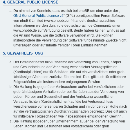
4. GENERAL PUBLIC LICENSE
Du nimmst zur Kenntnis, dass es sich bei phpBB um eine unter der „
GNU General Public License v2
“ (GPL) bereitgestellten Foren-Software
von phpBB Limited (www.phpbb.com) handelt; deutschsprachige
Informationen werden durch die deutschsprachige Community unter
www.phpbb.de zur Verfügung gestellt. Beide haben keinen Einfluss auf
die Art und Weise, wie die Software verwendet wird. Sie können
insbesondere die Verwendung der Software für bestimmte Zwecke nicht
untersagen oder auf Inhalte fremder Foren Einfluss nehmen.
5. GEWÄHRLEISTUNG
Der Betreiber haftet mit Ausnahme der Verletzung von Leben, Körper
und Gesundheit und der Verletzung wesentlicher Vertragspflichten
(Kardinalpflichten) nur für Schäden, die auf ein vorsätzliches oder grob
fahrlässiges Verhalten zurückzuführen sind. Dies gilt auch für mittelbare
Folgeschäden wie insbesondere entgangenen Gewinn.
Die Haftung ist gegenüber Verbrauchern außer bei vorsätzlichem oder
grob fahrlässigem Verhalten oder bei Schäden aus der Verletzung von
Leben, Körper und Gesundheit und der Verletzung wesentlicher
Vertragspflichten (Kardinalpflichten) auf die bei Vertragsschluss
typischerweise vorhersehbaren Schäden und im übrigen der Höhe nach
auf die vertragstypischen Durchschnittsschäden begrenzt. Dies gilt auch
für mittelbare Folgeschäden wie insbesondere entgangenen Gewinn.
Die Haftung ist gegenüber Unternehmern außer bei der Verletzung von
Leben, Körper und Gesundheit oder vorsätzlichem oder grob