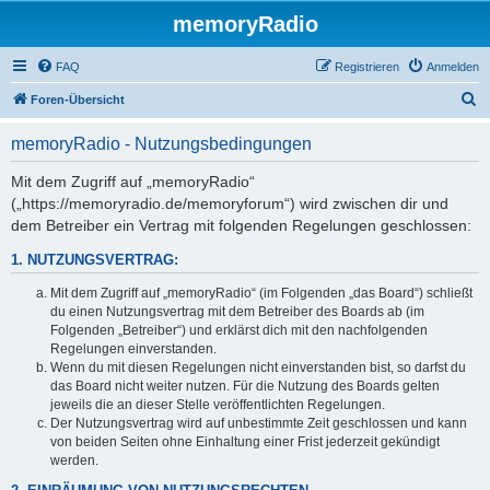
memoryRadio
FAQ
Registrieren
Anmelden
S
Foren-Übersicht
u
memoryRadio - Nutzungsbedingungen
c
h
Mit dem Zugriff auf „memoryRadio“
(„https://memoryradio.de/memoryforum“) wird zwischen dir und
e
dem Betreiber ein Vertrag mit folgenden Regelungen geschlossen:
1. NUTZUNGSVERTRAG:
Mit dem Zugriff auf „memoryRadio“ (im Folgenden „das Board“) schließt
du einen Nutzungsvertrag mit dem Betreiber des Boards ab (im
Folgenden „Betreiber“) und erklärst dich mit den nachfolgenden
Regelungen einverstanden.
Wenn du mit diesen Regelungen nicht einverstanden bist, so darfst du
das Board nicht weiter nutzen. Für die Nutzung des Boards gelten
jeweils die an dieser Stelle veröffentlichten Regelungen.
Der Nutzungsvertrag wird auf unbestimmte Zeit geschlossen und kann
von beiden Seiten ohne Einhaltung einer Frist jederzeit gekündigt
werden.