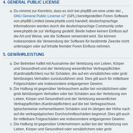
4. GENERAL PUBLIC LICENSE
Du nimmst zur Kenntnis, dass es sich bei phpBB um eine unter der „
GNU General Public License v2
“ (GPL) bereitgestellten Foren-Software
von phpBB Limited (www.phpbb.com) handelt; deutschsprachige
Informationen werden durch die deutschsprachige Community unter
www.phpbb.de zur Verfügung gestellt. Beide haben keinen Einfluss auf
die Art und Weise, wie die Software verwendet wird. Sie können
insbesondere die Verwendung der Software für bestimmte Zwecke nicht
untersagen oder auf Inhalte fremder Foren Einfluss nehmen.
5. GEWÄHRLEISTUNG
Der Betreiber haftet mit Ausnahme der Verletzung von Leben, Körper
und Gesundheit und der Verletzung wesentlicher Vertragspflichten
(Kardinalpflichten) nur für Schäden, die auf ein vorsätzliches oder grob
fahrlässiges Verhalten zurückzuführen sind. Dies gilt auch für mittelbare
Folgeschäden wie insbesondere entgangenen Gewinn.
Die Haftung ist gegenüber Verbrauchern außer bei vorsätzlichem oder
grob fahrlässigem Verhalten oder bei Schäden aus der Verletzung von
Leben, Körper und Gesundheit und der Verletzung wesentlicher
Vertragspflichten (Kardinalpflichten) auf die bei Vertragsschluss
typischerweise vorhersehbaren Schäden und im übrigen der Höhe nach
auf die vertragstypischen Durchschnittsschäden begrenzt. Dies gilt auch
für mittelbare Folgeschäden wie insbesondere entgangenen Gewinn.
Die Haftung ist gegenüber Unternehmern außer bei der Verletzung von
Leben, Körper und Gesundheit oder vorsätzlichem oder grob