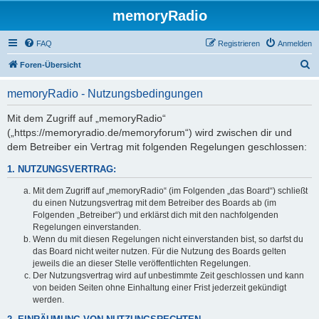
memoryRadio
FAQ
Registrieren
Anmelden
S
Foren-Übersicht
u
memoryRadio - Nutzungsbedingungen
c
h
Mit dem Zugriff auf „memoryRadio“
(„https://memoryradio.de/memoryforum“) wird zwischen dir und
e
dem Betreiber ein Vertrag mit folgenden Regelungen geschlossen:
1. NUTZUNGSVERTRAG:
Mit dem Zugriff auf „memoryRadio“ (im Folgenden „das Board“) schließt
du einen Nutzungsvertrag mit dem Betreiber des Boards ab (im
Folgenden „Betreiber“) und erklärst dich mit den nachfolgenden
Regelungen einverstanden.
Wenn du mit diesen Regelungen nicht einverstanden bist, so darfst du
das Board nicht weiter nutzen. Für die Nutzung des Boards gelten
jeweils die an dieser Stelle veröffentlichten Regelungen.
Der Nutzungsvertrag wird auf unbestimmte Zeit geschlossen und kann
von beiden Seiten ohne Einhaltung einer Frist jederzeit gekündigt
werden.