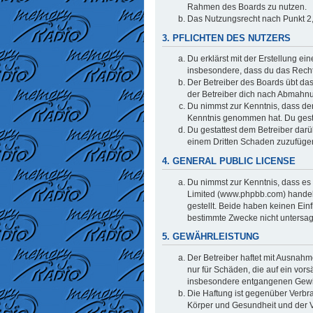
Rahmen des Boards zu nutzen.
Das Nutzungsrecht nach Punkt 2,
3. PFLICHTEN DES NUTZERS
Du erklärst mit der Erstellung ei
insbesondere, dass du das Recht 
Der Betreiber des Boards übt da
der Betreiber dich nach Abmahnu
Du nimmst zur Kenntnis, dass der 
Kenntnis genommen hat. Du gestat
Du gestattest dem Betreiber darü
einem Dritten Schaden zuzufüge
4. GENERAL PUBLIC LICENSE
Du nimmst zur Kenntnis, dass es 
Limited (www.phpbb.com) handel
gestellt. Beide haben keinen Ein
bestimmte Zwecke nicht untersag
5. GEWÄHRLEISTUNG
Der Betreiber haftet mit Ausnahm
nur für Schäden, die auf ein vors
insbesondere entgangenen Gew
Die Haftung ist gegenüber Verbr
Körper und Gesundheit und der Ve