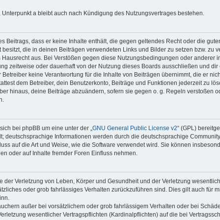
 Unterpunkt a bleibt auch nach Kündigung des Nutzungsvertrages bestehen.
nes Beitrags, dass er keine Inhalte enthält, die gegen geltendes Recht oder die gute
besitzt, die in deinen Beiträgen verwendeten Links und Bilder zu setzen bzw. zu 
s Hausrecht aus. Bei Verstößen gegen diese Nutzungsbedingungen oder anderer im
ng zeitweise oder dauerhaft von der Nutzung dieses Boards ausschließen und dir e
Betreiber keine Verantwortung für die Inhalte von Beiträgen übernimmt, die er nicht s
test dem Betreiber, dein Benutzerkonto, Beiträge und Funktionen jederzeit zu lös
ber hinaus, deine Beiträge abzuändern, sofern sie gegen o. g. Regeln verstoßen o
n.
sich bei phpBB um eine unter der „
GNU General Public License v2
“ (GPL) bereitg
t; deutschsprachige Informationen werden durch die deutschsprachige Communit
fluss auf die Art und Weise, wie die Software verwendet wird. Sie können insbeson
en oder auf Inhalte fremder Foren Einfluss nehmen.
e der Verletzung von Leben, Körper und Gesundheit und der Verletzung wesentlicher
ätzliches oder grob fahrlässiges Verhalten zurückzuführen sind. Dies gilt auch für 
inn.
auchern außer bei vorsätzlichem oder grob fahrlässigem Verhalten oder bei Schäd
rletzung wesentlicher Vertragspflichten (Kardinalpflichten) auf die bei Vertragss