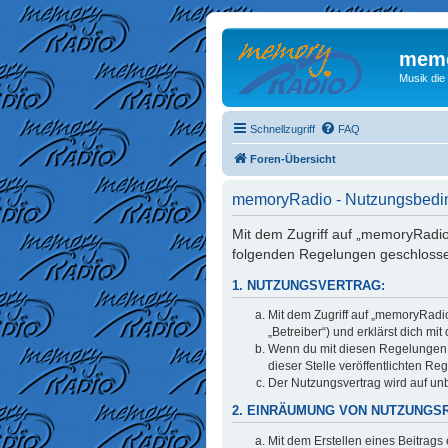
memo
Musik die
Schnellzugriff
FAQ
Foren-Übersicht
memoryRadio - Nutzungsbed
Mit dem Zugriff auf „memoryRadio
folgenden Regelungen geschloss
1. NUTZUNGSVERTRAG:
Mit dem Zugriff auf „memoryRadi
„Betreiber“) und erklärst dich m
Wenn du mit diesen Regelungen ni
dieser Stelle veröffentlichten Re
Der Nutzungsvertrag wird auf unb
2. EINRÄUMUNG VON NUTZUNGS
Mit dem Erstellen eines Beitrags 