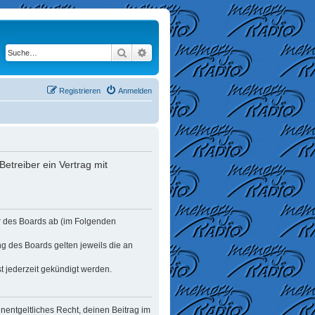
Suche
Erweiterte Suche
Registrieren
Anmelden
etreiber ein Vertrag mit
er des Boards ab (im Folgenden
ng des Boards gelten jeweils die an
t jederzeit gekündigt werden.
unentgeltliches Recht, deinen Beitrag im