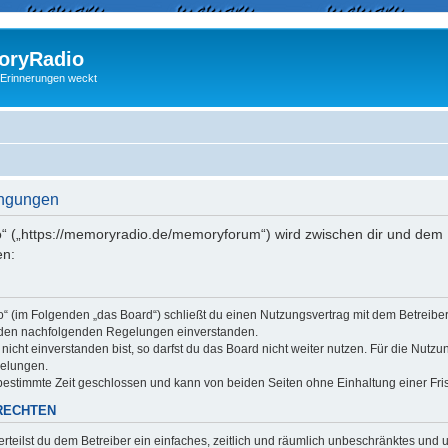
ryRadio
 Erinnerungen weckt
ingungen
“ („https://memoryradio.de/memoryforum“) wird zwischen dir und dem B
en:
o“ (im Folgenden „das Board“) schließt du einen Nutzungsvertrag mit dem Betreib
it den nachfolgenden Regelungen einverstanden.
cht einverstanden bist, so darfst du das Board nicht weiter nutzen. Für die Nutzu
gelungen.
estimmte Zeit geschlossen und kann von beiden Seiten ohne Einhaltung einer Fris
RECHTEN
erteilst du dem Betreiber ein einfaches, zeitlich und räumlich unbeschränktes und 