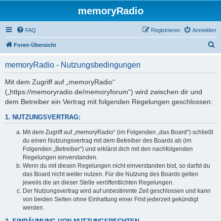
memoryRadio
FAQ
Registrieren
Anmelden
S
Foren-Übersicht
u
memoryRadio - Nutzungsbedingungen
c
h
Mit dem Zugriff auf „memoryRadio“
(„https://memoryradio.de/memoryforum“) wird zwischen dir und
e
dem Betreiber ein Vertrag mit folgenden Regelungen geschlossen:
1. NUTZUNGSVERTRAG:
Mit dem Zugriff auf „memoryRadio“ (im Folgenden „das Board“) schließt
du einen Nutzungsvertrag mit dem Betreiber des Boards ab (im
Folgenden „Betreiber“) und erklärst dich mit den nachfolgenden
Regelungen einverstanden.
Wenn du mit diesen Regelungen nicht einverstanden bist, so darfst du
das Board nicht weiter nutzen. Für die Nutzung des Boards gelten
jeweils die an dieser Stelle veröffentlichten Regelungen.
Der Nutzungsvertrag wird auf unbestimmte Zeit geschlossen und kann
von beiden Seiten ohne Einhaltung einer Frist jederzeit gekündigt
werden.