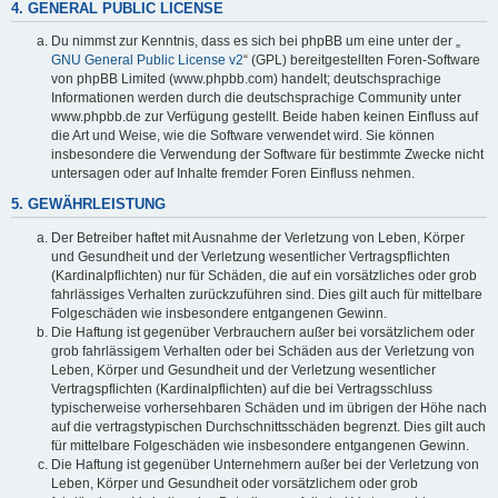
4. GENERAL PUBLIC LICENSE
Du nimmst zur Kenntnis, dass es sich bei phpBB um eine unter der „
GNU General Public License v2
“ (GPL) bereitgestellten Foren-Software
von phpBB Limited (www.phpbb.com) handelt; deutschsprachige
Informationen werden durch die deutschsprachige Community unter
www.phpbb.de zur Verfügung gestellt. Beide haben keinen Einfluss auf
die Art und Weise, wie die Software verwendet wird. Sie können
insbesondere die Verwendung der Software für bestimmte Zwecke nicht
untersagen oder auf Inhalte fremder Foren Einfluss nehmen.
5. GEWÄHRLEISTUNG
Der Betreiber haftet mit Ausnahme der Verletzung von Leben, Körper
und Gesundheit und der Verletzung wesentlicher Vertragspflichten
(Kardinalpflichten) nur für Schäden, die auf ein vorsätzliches oder grob
fahrlässiges Verhalten zurückzuführen sind. Dies gilt auch für mittelbare
Folgeschäden wie insbesondere entgangenen Gewinn.
Die Haftung ist gegenüber Verbrauchern außer bei vorsätzlichem oder
grob fahrlässigem Verhalten oder bei Schäden aus der Verletzung von
Leben, Körper und Gesundheit und der Verletzung wesentlicher
Vertragspflichten (Kardinalpflichten) auf die bei Vertragsschluss
typischerweise vorhersehbaren Schäden und im übrigen der Höhe nach
auf die vertragstypischen Durchschnittsschäden begrenzt. Dies gilt auch
für mittelbare Folgeschäden wie insbesondere entgangenen Gewinn.
Die Haftung ist gegenüber Unternehmern außer bei der Verletzung von
Leben, Körper und Gesundheit oder vorsätzlichem oder grob