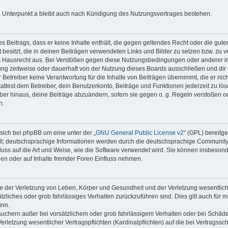
 Unterpunkt a bleibt auch nach Kündigung des Nutzungsvertrages bestehen.
nes Beitrags, dass er keine Inhalte enthält, die gegen geltendes Recht oder die gute
besitzt, die in deinen Beiträgen verwendeten Links und Bilder zu setzen bzw. zu 
s Hausrecht aus. Bei Verstößen gegen diese Nutzungsbedingungen oder anderer im
ng zeitweise oder dauerhaft von der Nutzung dieses Boards ausschließen und dir e
Betreiber keine Verantwortung für die Inhalte von Beiträgen übernimmt, die er nicht s
test dem Betreiber, dein Benutzerkonto, Beiträge und Funktionen jederzeit zu lös
ber hinaus, deine Beiträge abzuändern, sofern sie gegen o. g. Regeln verstoßen o
n.
sich bei phpBB um eine unter der „
GNU General Public License v2
“ (GPL) bereitg
t; deutschsprachige Informationen werden durch die deutschsprachige Communit
fluss auf die Art und Weise, wie die Software verwendet wird. Sie können insbeson
en oder auf Inhalte fremder Foren Einfluss nehmen.
e der Verletzung von Leben, Körper und Gesundheit und der Verletzung wesentlicher
ätzliches oder grob fahrlässiges Verhalten zurückzuführen sind. Dies gilt auch für 
inn.
auchern außer bei vorsätzlichem oder grob fahrlässigem Verhalten oder bei Schäd
rletzung wesentlicher Vertragspflichten (Kardinalpflichten) auf die bei Vertragss