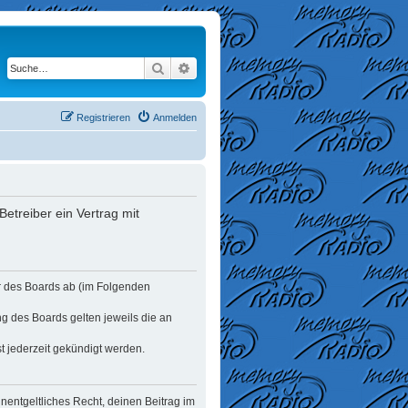
Suche
Erweiterte Suche
Registrieren
Anmelden
etreiber ein Vertrag mit
er des Boards ab (im Folgenden
ng des Boards gelten jeweils die an
t jederzeit gekündigt werden.
unentgeltliches Recht, deinen Beitrag im