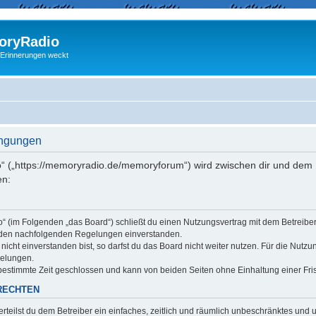
ryRadio
 Erinnerungen weckt
ingungen
“ („https://memoryradio.de/memoryforum“) wird zwischen dir und dem B
en:
o“ (im Folgenden „das Board“) schließt du einen Nutzungsvertrag mit dem Betreib
it den nachfolgenden Regelungen einverstanden.
cht einverstanden bist, so darfst du das Board nicht weiter nutzen. Für die Nutzu
gelungen.
estimmte Zeit geschlossen und kann von beiden Seiten ohne Einhaltung einer Fris
RECHTEN
erteilst du dem Betreiber ein einfaches, zeitlich und räumlich unbeschränktes und 