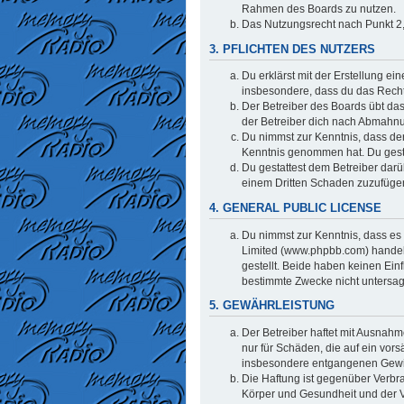
Rahmen des Boards zu nutzen.
Das Nutzungsrecht nach Punkt 2,
3. PFLICHTEN DES NUTZERS
Du erklärst mit der Erstellung ei
insbesondere, dass du das Recht 
Der Betreiber des Boards übt da
der Betreiber dich nach Abmahnu
Du nimmst zur Kenntnis, dass der 
Kenntnis genommen hat. Du gestat
Du gestattest dem Betreiber darü
einem Dritten Schaden zuzufüge
4. GENERAL PUBLIC LICENSE
Du nimmst zur Kenntnis, dass es 
Limited (www.phpbb.com) handel
gestellt. Beide haben keinen Ein
bestimmte Zwecke nicht untersag
5. GEWÄHRLEISTUNG
Der Betreiber haftet mit Ausnahm
nur für Schäden, die auf ein vors
insbesondere entgangenen Gew
Die Haftung ist gegenüber Verbr
Körper und Gesundheit und der Ve