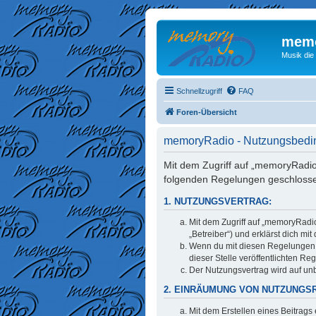
memo
Musik die
Schnellzugriff
FAQ
Foren-Übersicht
memoryRadio - Nutzungsbed
Mit dem Zugriff auf „memoryRadio
folgenden Regelungen geschloss
1. NUTZUNGSVERTRAG:
Mit dem Zugriff auf „memoryRadi
„Betreiber“) und erklärst dich m
Wenn du mit diesen Regelungen ni
dieser Stelle veröffentlichten Re
Der Nutzungsvertrag wird auf unb
2. EINRÄUMUNG VON NUTZUNGS
Mit dem Erstellen eines Beitrags 