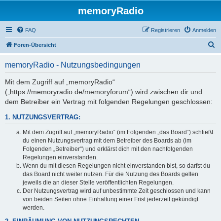
memoryRadio
FAQ
Registrieren
Anmelden
S
Foren-Übersicht
u
memoryRadio - Nutzungsbedingungen
c
h
Mit dem Zugriff auf „memoryRadio“
(„https://memoryradio.de/memoryforum“) wird zwischen dir und
e
dem Betreiber ein Vertrag mit folgenden Regelungen geschlossen:
1. NUTZUNGSVERTRAG:
Mit dem Zugriff auf „memoryRadio“ (im Folgenden „das Board“) schließt
du einen Nutzungsvertrag mit dem Betreiber des Boards ab (im
Folgenden „Betreiber“) und erklärst dich mit den nachfolgenden
Regelungen einverstanden.
Wenn du mit diesen Regelungen nicht einverstanden bist, so darfst du
das Board nicht weiter nutzen. Für die Nutzung des Boards gelten
jeweils die an dieser Stelle veröffentlichten Regelungen.
Der Nutzungsvertrag wird auf unbestimmte Zeit geschlossen und kann
von beiden Seiten ohne Einhaltung einer Frist jederzeit gekündigt
werden.