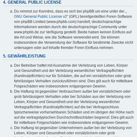
4. GENERAL PUBLIC LICENSE
Du nimmst zur Kenntnis, dass es sich bei phpBB um eine unter der „
GNU General Public License v2
“ (GPL) bereitgestellten Foren-Software
von phpBB Limited (www.phpbb.com) handelt; deutschsprachige
Informationen werden durch die deutschsprachige Community unter
www.phpbb.de zur Verfügung gestellt. Beide haben keinen Einfluss auf
die Art und Weise, wie die Software verwendet wird. Sie können
insbesondere die Verwendung der Software für bestimmte Zwecke nicht
untersagen oder auf Inhalte fremder Foren Einfluss nehmen.
5. GEWÄHRLEISTUNG
Der Betreiber haftet mit Ausnahme der Verletzung von Leben, Körper
und Gesundheit und der Verletzung wesentlicher Vertragspflichten
(Kardinalpflichten) nur für Schäden, die auf ein vorsätzliches oder grob
fahrlässiges Verhalten zurückzuführen sind. Dies gilt auch für mittelbare
Folgeschäden wie insbesondere entgangenen Gewinn.
Die Haftung ist gegenüber Verbrauchern außer bei vorsätzlichem oder
grob fahrlässigem Verhalten oder bei Schäden aus der Verletzung von
Leben, Körper und Gesundheit und der Verletzung wesentlicher
Vertragspflichten (Kardinalpflichten) auf die bei Vertragsschluss
typischerweise vorhersehbaren Schäden und im übrigen der Höhe nach
auf die vertragstypischen Durchschnittsschäden begrenzt. Dies gilt auch
für mittelbare Folgeschäden wie insbesondere entgangenen Gewinn.
Die Haftung ist gegenüber Unternehmern außer bei der Verletzung von
Leben, Körper und Gesundheit oder vorsätzlichem oder grob