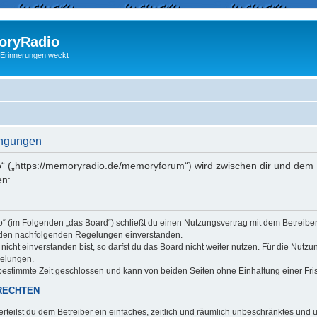
ryRadio
 Erinnerungen weckt
ingungen
“ („https://memoryradio.de/memoryforum“) wird zwischen dir und dem B
en:
o“ (im Folgenden „das Board“) schließt du einen Nutzungsvertrag mit dem Betreib
it den nachfolgenden Regelungen einverstanden.
cht einverstanden bist, so darfst du das Board nicht weiter nutzen. Für die Nutzu
gelungen.
estimmte Zeit geschlossen und kann von beiden Seiten ohne Einhaltung einer Fris
RECHTEN
erteilst du dem Betreiber ein einfaches, zeitlich und räumlich unbeschränktes und 