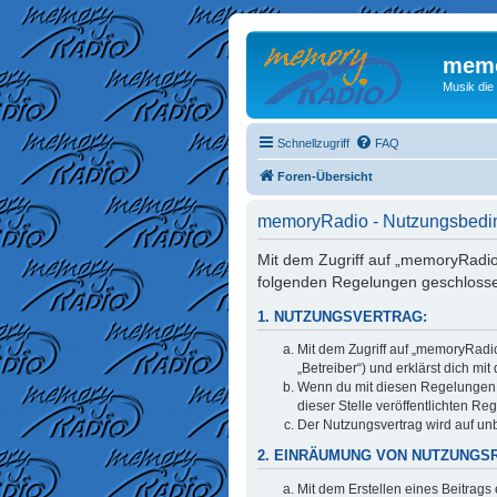
memo
Musik die
Schnellzugriff
FAQ
Foren-Übersicht
memoryRadio - Nutzungsbed
Mit dem Zugriff auf „memoryRadio
folgenden Regelungen geschloss
1. NUTZUNGSVERTRAG:
Mit dem Zugriff auf „memoryRadi
„Betreiber“) und erklärst dich m
Wenn du mit diesen Regelungen ni
dieser Stelle veröffentlichten Re
Der Nutzungsvertrag wird auf unb
2. EINRÄUMUNG VON NUTZUNGS
Mit dem Erstellen eines Beitrags 