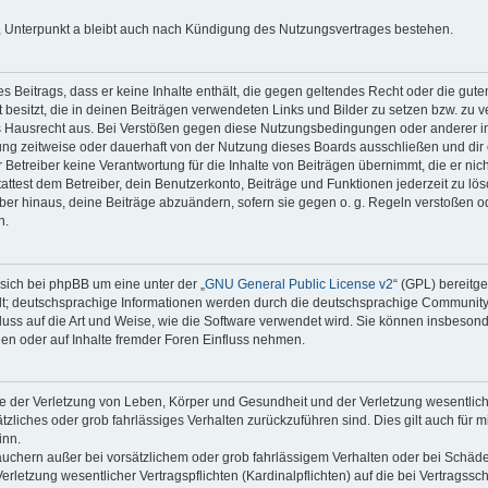
 Unterpunkt a bleibt auch nach Kündigung des Nutzungsvertrages bestehen.
nes Beitrags, dass er keine Inhalte enthält, die gegen geltendes Recht oder die gute
besitzt, die in deinen Beiträgen verwendeten Links und Bilder zu setzen bzw. zu 
s Hausrecht aus. Bei Verstößen gegen diese Nutzungsbedingungen oder anderer im
ng zeitweise oder dauerhaft von der Nutzung dieses Boards ausschließen und dir e
Betreiber keine Verantwortung für die Inhalte von Beiträgen übernimmt, die er nicht s
test dem Betreiber, dein Benutzerkonto, Beiträge und Funktionen jederzeit zu lös
ber hinaus, deine Beiträge abzuändern, sofern sie gegen o. g. Regeln verstoßen o
n.
sich bei phpBB um eine unter der „
GNU General Public License v2
“ (GPL) bereitg
t; deutschsprachige Informationen werden durch die deutschsprachige Communit
fluss auf die Art und Weise, wie die Software verwendet wird. Sie können insbeson
en oder auf Inhalte fremder Foren Einfluss nehmen.
e der Verletzung von Leben, Körper und Gesundheit und der Verletzung wesentlicher
ätzliches oder grob fahrlässiges Verhalten zurückzuführen sind. Dies gilt auch für 
inn.
auchern außer bei vorsätzlichem oder grob fahrlässigem Verhalten oder bei Schäd
rletzung wesentlicher Vertragspflichten (Kardinalpflichten) auf die bei Vertragss