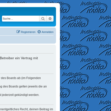
Suche
Erweiterte Suche
Registrieren
Anmelden
etreiber ein Vertrag mit
er des Boards ab (im Folgenden
ng des Boards gelten jeweils die an
t jederzeit gekündigt werden.
unentgeltliches Recht, deinen Beitrag im