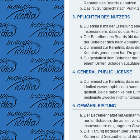
Rahmen des Boards zu nutzen.
Das Nutzungsrecht nach Punkt 2,
3. PFLICHTEN DES NUTZERS
Du erklärst mit der Erstellung ei
insbesondere, dass du das Recht 
Der Betreiber des Boards übt da
der Betreiber dich nach Abmahnu
Du nimmst zur Kenntnis, dass der 
Kenntnis genommen hat. Du gestat
Du gestattest dem Betreiber darü
einem Dritten Schaden zuzufüge
4. GENERAL PUBLIC LICENSE
Du nimmst zur Kenntnis, dass es 
Limited (www.phpbb.com) handel
gestellt. Beide haben keinen Ein
bestimmte Zwecke nicht untersag
5. GEWÄHRLEISTUNG
Der Betreiber haftet mit Ausnahm
nur für Schäden, die auf ein vors
insbesondere entgangenen Gew
Die Haftung ist gegenüber Verbr
Körper und Gesundheit und der Ve