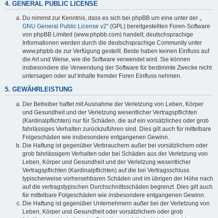
4. GENERAL PUBLIC LICENSE
Du nimmst zur Kenntnis, dass es sich bei phpBB um eine unter der „
GNU General Public License v2
“ (GPL) bereitgestellten Foren-Software
von phpBB Limited (www.phpbb.com) handelt; deutschsprachige
Informationen werden durch die deutschsprachige Community unter
www.phpbb.de zur Verfügung gestellt. Beide haben keinen Einfluss auf
die Art und Weise, wie die Software verwendet wird. Sie können
insbesondere die Verwendung der Software für bestimmte Zwecke nicht
untersagen oder auf Inhalte fremder Foren Einfluss nehmen.
5. GEWÄHRLEISTUNG
Der Betreiber haftet mit Ausnahme der Verletzung von Leben, Körper
und Gesundheit und der Verletzung wesentlicher Vertragspflichten
(Kardinalpflichten) nur für Schäden, die auf ein vorsätzliches oder grob
fahrlässiges Verhalten zurückzuführen sind. Dies gilt auch für mittelbare
Folgeschäden wie insbesondere entgangenen Gewinn.
Die Haftung ist gegenüber Verbrauchern außer bei vorsätzlichem oder
grob fahrlässigem Verhalten oder bei Schäden aus der Verletzung von
Leben, Körper und Gesundheit und der Verletzung wesentlicher
Vertragspflichten (Kardinalpflichten) auf die bei Vertragsschluss
typischerweise vorhersehbaren Schäden und im übrigen der Höhe nach
auf die vertragstypischen Durchschnittsschäden begrenzt. Dies gilt auch
für mittelbare Folgeschäden wie insbesondere entgangenen Gewinn.
Die Haftung ist gegenüber Unternehmern außer bei der Verletzung von
Leben, Körper und Gesundheit oder vorsätzlichem oder grob