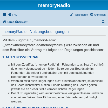
memoryRadio
FAQ
Registrieren
Anmelden
S
Foren-Übersicht
u
memoryRadio - Nutzungsbedingungen
c
h
Mit dem Zugriff auf „memoryRadio“
(„https://memoryradio.de/memoryforum“) wird zwischen dir und
e
dem Betreiber ein Vertrag mit folgenden Regelungen geschlossen:
1. NUTZUNGSVERTRAG:
Mit dem Zugriff auf „memoryRadio“ (im Folgenden „das Board“) schließt
du einen Nutzungsvertrag mit dem Betreiber des Boards ab (im
Folgenden „Betreiber“) und erklärst dich mit den nachfolgenden
Regelungen einverstanden.
Wenn du mit diesen Regelungen nicht einverstanden bist, so darfst du
das Board nicht weiter nutzen. Für die Nutzung des Boards gelten
jeweils die an dieser Stelle veröffentlichten Regelungen.
Der Nutzungsvertrag wird auf unbestimmte Zeit geschlossen und kann
von beiden Seiten ohne Einhaltung einer Frist jederzeit gekündigt
werden.