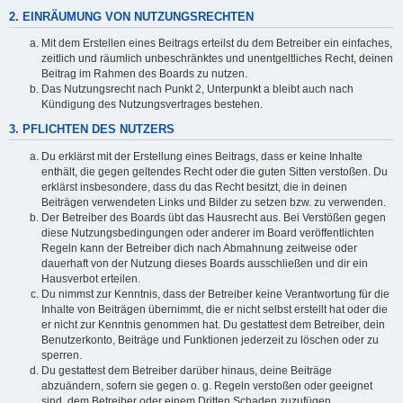
2. EINRÄUMUNG VON NUTZUNGSRECHTEN
Mit dem Erstellen eines Beitrags erteilst du dem Betreiber ein einfaches,
zeitlich und räumlich unbeschränktes und unentgeltliches Recht, deinen
Beitrag im Rahmen des Boards zu nutzen.
Das Nutzungsrecht nach Punkt 2, Unterpunkt a bleibt auch nach
Kündigung des Nutzungsvertrages bestehen.
3. PFLICHTEN DES NUTZERS
Du erklärst mit der Erstellung eines Beitrags, dass er keine Inhalte
enthält, die gegen geltendes Recht oder die guten Sitten verstoßen. Du
erklärst insbesondere, dass du das Recht besitzt, die in deinen
Beiträgen verwendeten Links und Bilder zu setzen bzw. zu verwenden.
Der Betreiber des Boards übt das Hausrecht aus. Bei Verstößen gegen
diese Nutzungsbedingungen oder anderer im Board veröffentlichten
Regeln kann der Betreiber dich nach Abmahnung zeitweise oder
dauerhaft von der Nutzung dieses Boards ausschließen und dir ein
Hausverbot erteilen.
Du nimmst zur Kenntnis, dass der Betreiber keine Verantwortung für die
Inhalte von Beiträgen übernimmt, die er nicht selbst erstellt hat oder die
er nicht zur Kenntnis genommen hat. Du gestattest dem Betreiber, dein
Benutzerkonto, Beiträge und Funktionen jederzeit zu löschen oder zu
sperren.
Du gestattest dem Betreiber darüber hinaus, deine Beiträge
abzuändern, sofern sie gegen o. g. Regeln verstoßen oder geeignet
sind, dem Betreiber oder einem Dritten Schaden zuzufügen.