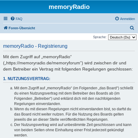
memoryRadio
FAQ
Anmelden
S
Foren-Übersicht
u
Sprache:
c
memoryRadio - Registrierung
h
Mit dem Zugriff auf „memoryRadio“
e
(„https://memoryradio.de/memoryforum“) wird zwischen dir und
dem Betreiber ein Vertrag mit folgenden Regelungen geschlossen:
1. NUTZUNGSVERTRAG:
Mit dem Zugriff auf „memoryRadio“ (im Folgenden „das Board“) schließt
du einen Nutzungsvertrag mit dem Betreiber des Boards ab (im
Folgenden „Betreiber“) und erklärst dich mit den nachfolgenden
Regelungen einverstanden.
Wenn du mit diesen Regelungen nicht einverstanden bist, so darfst du
das Board nicht weiter nutzen. Für die Nutzung des Boards gelten
jeweils die an dieser Stelle veröffentlichten Regelungen.
Der Nutzungsvertrag wird auf unbestimmte Zeit geschlossen und kann
von beiden Seiten ohne Einhaltung einer Frist jederzeit gekündigt
werden.