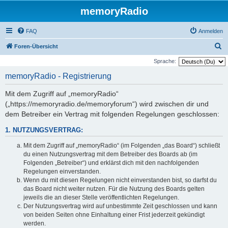
memoryRadio
FAQ
Anmelden
S
Foren-Übersicht
u
Sprache:
c
memoryRadio - Registrierung
h
Mit dem Zugriff auf „memoryRadio“
e
(„https://memoryradio.de/memoryforum“) wird zwischen dir und
dem Betreiber ein Vertrag mit folgenden Regelungen geschlossen:
1. NUTZUNGSVERTRAG:
Mit dem Zugriff auf „memoryRadio“ (im Folgenden „das Board“) schließt
du einen Nutzungsvertrag mit dem Betreiber des Boards ab (im
Folgenden „Betreiber“) und erklärst dich mit den nachfolgenden
Regelungen einverstanden.
Wenn du mit diesen Regelungen nicht einverstanden bist, so darfst du
das Board nicht weiter nutzen. Für die Nutzung des Boards gelten
jeweils die an dieser Stelle veröffentlichten Regelungen.
Der Nutzungsvertrag wird auf unbestimmte Zeit geschlossen und kann
von beiden Seiten ohne Einhaltung einer Frist jederzeit gekündigt
werden.