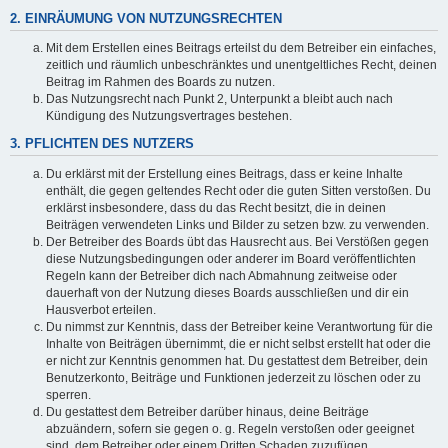
2. EINRÄUMUNG VON NUTZUNGSRECHTEN
Mit dem Erstellen eines Beitrags erteilst du dem Betreiber ein einfaches,
zeitlich und räumlich unbeschränktes und unentgeltliches Recht, deinen
Beitrag im Rahmen des Boards zu nutzen.
Das Nutzungsrecht nach Punkt 2, Unterpunkt a bleibt auch nach
Kündigung des Nutzungsvertrages bestehen.
3. PFLICHTEN DES NUTZERS
Du erklärst mit der Erstellung eines Beitrags, dass er keine Inhalte
enthält, die gegen geltendes Recht oder die guten Sitten verstoßen. Du
erklärst insbesondere, dass du das Recht besitzt, die in deinen
Beiträgen verwendeten Links und Bilder zu setzen bzw. zu verwenden.
Der Betreiber des Boards übt das Hausrecht aus. Bei Verstößen gegen
diese Nutzungsbedingungen oder anderer im Board veröffentlichten
Regeln kann der Betreiber dich nach Abmahnung zeitweise oder
dauerhaft von der Nutzung dieses Boards ausschließen und dir ein
Hausverbot erteilen.
Du nimmst zur Kenntnis, dass der Betreiber keine Verantwortung für die
Inhalte von Beiträgen übernimmt, die er nicht selbst erstellt hat oder die
er nicht zur Kenntnis genommen hat. Du gestattest dem Betreiber, dein
Benutzerkonto, Beiträge und Funktionen jederzeit zu löschen oder zu
sperren.
Du gestattest dem Betreiber darüber hinaus, deine Beiträge
abzuändern, sofern sie gegen o. g. Regeln verstoßen oder geeignet
sind, dem Betreiber oder einem Dritten Schaden zuzufügen.