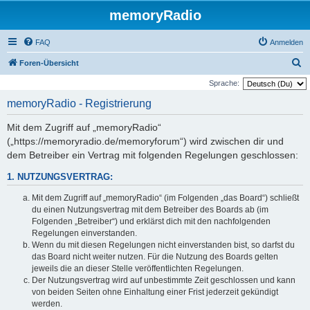
memoryRadio
FAQ
Anmelden
S
Foren-Übersicht
u
Sprache:
c
memoryRadio - Registrierung
h
Mit dem Zugriff auf „memoryRadio“
e
(„https://memoryradio.de/memoryforum“) wird zwischen dir und
dem Betreiber ein Vertrag mit folgenden Regelungen geschlossen:
1. NUTZUNGSVERTRAG:
Mit dem Zugriff auf „memoryRadio“ (im Folgenden „das Board“) schließt
du einen Nutzungsvertrag mit dem Betreiber des Boards ab (im
Folgenden „Betreiber“) und erklärst dich mit den nachfolgenden
Regelungen einverstanden.
Wenn du mit diesen Regelungen nicht einverstanden bist, so darfst du
das Board nicht weiter nutzen. Für die Nutzung des Boards gelten
jeweils die an dieser Stelle veröffentlichten Regelungen.
Der Nutzungsvertrag wird auf unbestimmte Zeit geschlossen und kann
von beiden Seiten ohne Einhaltung einer Frist jederzeit gekündigt
werden.