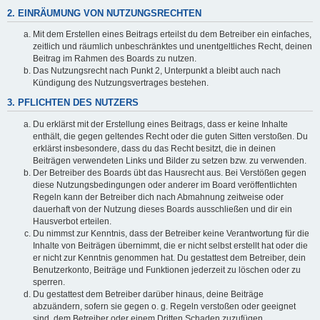
2. EINRÄUMUNG VON NUTZUNGSRECHTEN
Mit dem Erstellen eines Beitrags erteilst du dem Betreiber ein einfaches,
zeitlich und räumlich unbeschränktes und unentgeltliches Recht, deinen
Beitrag im Rahmen des Boards zu nutzen.
Das Nutzungsrecht nach Punkt 2, Unterpunkt a bleibt auch nach
Kündigung des Nutzungsvertrages bestehen.
3. PFLICHTEN DES NUTZERS
Du erklärst mit der Erstellung eines Beitrags, dass er keine Inhalte
enthält, die gegen geltendes Recht oder die guten Sitten verstoßen. Du
erklärst insbesondere, dass du das Recht besitzt, die in deinen
Beiträgen verwendeten Links und Bilder zu setzen bzw. zu verwenden.
Der Betreiber des Boards übt das Hausrecht aus. Bei Verstößen gegen
diese Nutzungsbedingungen oder anderer im Board veröffentlichten
Regeln kann der Betreiber dich nach Abmahnung zeitweise oder
dauerhaft von der Nutzung dieses Boards ausschließen und dir ein
Hausverbot erteilen.
Du nimmst zur Kenntnis, dass der Betreiber keine Verantwortung für die
Inhalte von Beiträgen übernimmt, die er nicht selbst erstellt hat oder die
er nicht zur Kenntnis genommen hat. Du gestattest dem Betreiber, dein
Benutzerkonto, Beiträge und Funktionen jederzeit zu löschen oder zu
sperren.
Du gestattest dem Betreiber darüber hinaus, deine Beiträge
abzuändern, sofern sie gegen o. g. Regeln verstoßen oder geeignet
sind, dem Betreiber oder einem Dritten Schaden zuzufügen.