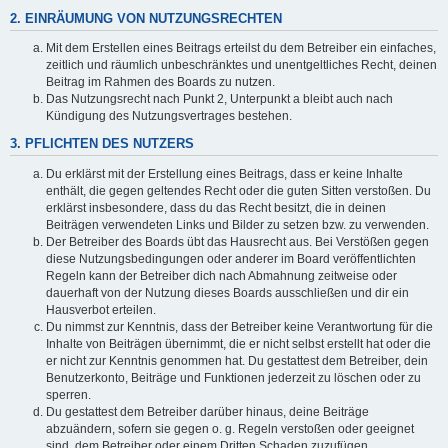
2. EINRÄUMUNG VON NUTZUNGSRECHTEN
Mit dem Erstellen eines Beitrags erteilst du dem Betreiber ein einfaches,
zeitlich und räumlich unbeschränktes und unentgeltliches Recht, deinen
Beitrag im Rahmen des Boards zu nutzen.
Das Nutzungsrecht nach Punkt 2, Unterpunkt a bleibt auch nach
Kündigung des Nutzungsvertrages bestehen.
3. PFLICHTEN DES NUTZERS
Du erklärst mit der Erstellung eines Beitrags, dass er keine Inhalte
enthält, die gegen geltendes Recht oder die guten Sitten verstoßen. Du
erklärst insbesondere, dass du das Recht besitzt, die in deinen
Beiträgen verwendeten Links und Bilder zu setzen bzw. zu verwenden.
Der Betreiber des Boards übt das Hausrecht aus. Bei Verstößen gegen
diese Nutzungsbedingungen oder anderer im Board veröffentlichten
Regeln kann der Betreiber dich nach Abmahnung zeitweise oder
dauerhaft von der Nutzung dieses Boards ausschließen und dir ein
Hausverbot erteilen.
Du nimmst zur Kenntnis, dass der Betreiber keine Verantwortung für die
Inhalte von Beiträgen übernimmt, die er nicht selbst erstellt hat oder die
er nicht zur Kenntnis genommen hat. Du gestattest dem Betreiber, dein
Benutzerkonto, Beiträge und Funktionen jederzeit zu löschen oder zu
sperren.
Du gestattest dem Betreiber darüber hinaus, deine Beiträge
abzuändern, sofern sie gegen o. g. Regeln verstoßen oder geeignet
sind, dem Betreiber oder einem Dritten Schaden zuzufügen.