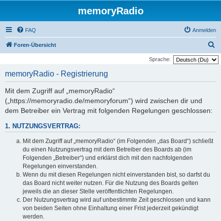
memoryRadio
FAQ
Anmelden
S
Foren-Übersicht
u
Sprache:
c
memoryRadio - Registrierung
h
Mit dem Zugriff auf „memoryRadio“
e
(„https://memoryradio.de/memoryforum“) wird zwischen dir und
dem Betreiber ein Vertrag mit folgenden Regelungen geschlossen:
1. NUTZUNGSVERTRAG:
Mit dem Zugriff auf „memoryRadio“ (im Folgenden „das Board“) schließt
du einen Nutzungsvertrag mit dem Betreiber des Boards ab (im
Folgenden „Betreiber“) und erklärst dich mit den nachfolgenden
Regelungen einverstanden.
Wenn du mit diesen Regelungen nicht einverstanden bist, so darfst du
das Board nicht weiter nutzen. Für die Nutzung des Boards gelten
jeweils die an dieser Stelle veröffentlichten Regelungen.
Der Nutzungsvertrag wird auf unbestimmte Zeit geschlossen und kann
von beiden Seiten ohne Einhaltung einer Frist jederzeit gekündigt
werden.