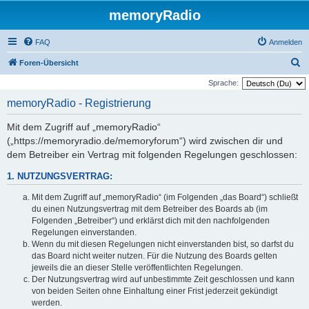
memoryRadio
FAQ
Anmelden
S
Foren-Übersicht
u
Sprache:
c
memoryRadio - Registrierung
h
Mit dem Zugriff auf „memoryRadio“
e
(„https://memoryradio.de/memoryforum“) wird zwischen dir und
dem Betreiber ein Vertrag mit folgenden Regelungen geschlossen:
1. NUTZUNGSVERTRAG:
Mit dem Zugriff auf „memoryRadio“ (im Folgenden „das Board“) schließt
du einen Nutzungsvertrag mit dem Betreiber des Boards ab (im
Folgenden „Betreiber“) und erklärst dich mit den nachfolgenden
Regelungen einverstanden.
Wenn du mit diesen Regelungen nicht einverstanden bist, so darfst du
das Board nicht weiter nutzen. Für die Nutzung des Boards gelten
jeweils die an dieser Stelle veröffentlichten Regelungen.
Der Nutzungsvertrag wird auf unbestimmte Zeit geschlossen und kann
von beiden Seiten ohne Einhaltung einer Frist jederzeit gekündigt
werden.