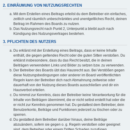
2. EINRÄUMUNG VON NUTZUNGSRECHTEN
Mit dem Erstellen eines Beitrags erteilst du dem Betreiber ein einfaches,
zeitlich und räumlich unbeschränktes und unentgeltliches Recht, deinen
Beitrag im Rahmen des Boards zu nutzen.
Das Nutzungsrecht nach Punkt 2, Unterpunkt a bleibt auch nach
Kündigung des Nutzungsvertrages bestehen.
3. PFLICHTEN DES NUTZERS
Du erklärst mit der Erstellung eines Beitrags, dass er keine Inhalte
enthält, die gegen geltendes Recht oder die guten Sitten verstoßen. Du
erklärst insbesondere, dass du das Recht besitzt, die in deinen
Beiträgen verwendeten Links und Bilder zu setzen bzw. zu verwenden.
Der Betreiber des Boards übt das Hausrecht aus. Bei Verstößen gegen
diese Nutzungsbedingungen oder anderer im Board veröffentlichten
Regeln kann der Betreiber dich nach Abmahnung zeitweise oder
dauerhaft von der Nutzung dieses Boards ausschließen und dir ein
Hausverbot erteilen.
Du nimmst zur Kenntnis, dass der Betreiber keine Verantwortung für die
Inhalte von Beiträgen übernimmt, die er nicht selbst erstellt hat oder die
er nicht zur Kenntnis genommen hat. Du gestattest dem Betreiber, dein
Benutzerkonto, Beiträge und Funktionen jederzeit zu löschen oder zu
sperren.
Du gestattest dem Betreiber darüber hinaus, deine Beiträge
abzuändern, sofern sie gegen o. g. Regeln verstoßen oder geeignet
sind, dem Betreiber oder einem Dritten Schaden zuzufügen.