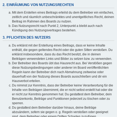
2. EINRÄUMUNG VON NUTZUNGSRECHTEN
Mit dem Erstellen eines Beitrags erteilst du dem Betreiber ein einfaches,
zeitlich und räumlich unbeschränktes und unentgeltliches Recht, deinen
Beitrag im Rahmen des Boards zu nutzen.
Das Nutzungsrecht nach Punkt 2, Unterpunkt a bleibt auch nach
Kündigung des Nutzungsvertrages bestehen.
3. PFLICHTEN DES NUTZERS
Du erklärst mit der Erstellung eines Beitrags, dass er keine Inhalte
enthält, die gegen geltendes Recht oder die guten Sitten verstoßen. Du
erklärst insbesondere, dass du das Recht besitzt, die in deinen
Beiträgen verwendeten Links und Bilder zu setzen bzw. zu verwenden.
Der Betreiber des Boards übt das Hausrecht aus. Bei Verstößen gegen
diese Nutzungsbedingungen oder anderer im Board veröffentlichten
Regeln kann der Betreiber dich nach Abmahnung zeitweise oder
dauerhaft von der Nutzung dieses Boards ausschließen und dir ein
Hausverbot erteilen.
Du nimmst zur Kenntnis, dass der Betreiber keine Verantwortung für die
Inhalte von Beiträgen übernimmt, die er nicht selbst erstellt hat oder die
er nicht zur Kenntnis genommen hat. Du gestattest dem Betreiber, dein
Benutzerkonto, Beiträge und Funktionen jederzeit zu löschen oder zu
sperren.
Du gestattest dem Betreiber darüber hinaus, deine Beiträge
abzuändern, sofern sie gegen o. g. Regeln verstoßen oder geeignet
sind, dem Betreiber oder einem Dritten Schaden zuzufügen.