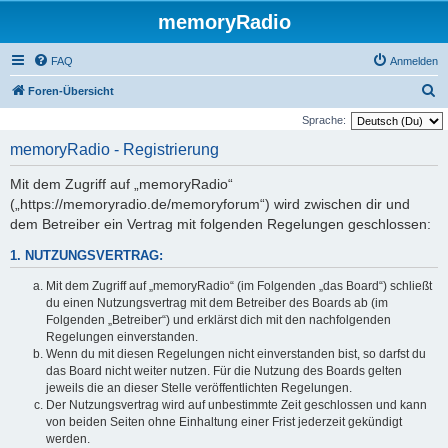
memoryRadio
FAQ
Anmelden
S
Foren-Übersicht
u
Sprache:
c
memoryRadio - Registrierung
h
Mit dem Zugriff auf „memoryRadio“
e
(„https://memoryradio.de/memoryforum“) wird zwischen dir und
dem Betreiber ein Vertrag mit folgenden Regelungen geschlossen:
1. NUTZUNGSVERTRAG:
Mit dem Zugriff auf „memoryRadio“ (im Folgenden „das Board“) schließt
du einen Nutzungsvertrag mit dem Betreiber des Boards ab (im
Folgenden „Betreiber“) und erklärst dich mit den nachfolgenden
Regelungen einverstanden.
Wenn du mit diesen Regelungen nicht einverstanden bist, so darfst du
das Board nicht weiter nutzen. Für die Nutzung des Boards gelten
jeweils die an dieser Stelle veröffentlichten Regelungen.
Der Nutzungsvertrag wird auf unbestimmte Zeit geschlossen und kann
von beiden Seiten ohne Einhaltung einer Frist jederzeit gekündigt
werden.