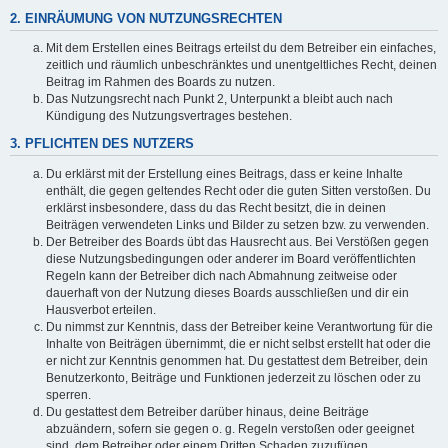
2. EINRÄUMUNG VON NUTZUNGSRECHTEN
Mit dem Erstellen eines Beitrags erteilst du dem Betreiber ein einfaches,
zeitlich und räumlich unbeschränktes und unentgeltliches Recht, deinen
Beitrag im Rahmen des Boards zu nutzen.
Das Nutzungsrecht nach Punkt 2, Unterpunkt a bleibt auch nach
Kündigung des Nutzungsvertrages bestehen.
3. PFLICHTEN DES NUTZERS
Du erklärst mit der Erstellung eines Beitrags, dass er keine Inhalte
enthält, die gegen geltendes Recht oder die guten Sitten verstoßen. Du
erklärst insbesondere, dass du das Recht besitzt, die in deinen
Beiträgen verwendeten Links und Bilder zu setzen bzw. zu verwenden.
Der Betreiber des Boards übt das Hausrecht aus. Bei Verstößen gegen
diese Nutzungsbedingungen oder anderer im Board veröffentlichten
Regeln kann der Betreiber dich nach Abmahnung zeitweise oder
dauerhaft von der Nutzung dieses Boards ausschließen und dir ein
Hausverbot erteilen.
Du nimmst zur Kenntnis, dass der Betreiber keine Verantwortung für die
Inhalte von Beiträgen übernimmt, die er nicht selbst erstellt hat oder die
er nicht zur Kenntnis genommen hat. Du gestattest dem Betreiber, dein
Benutzerkonto, Beiträge und Funktionen jederzeit zu löschen oder zu
sperren.
Du gestattest dem Betreiber darüber hinaus, deine Beiträge
abzuändern, sofern sie gegen o. g. Regeln verstoßen oder geeignet
sind, dem Betreiber oder einem Dritten Schaden zuzufügen.