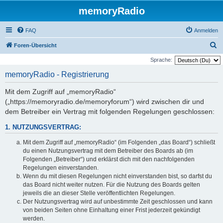
memoryRadio
FAQ
Anmelden
S
Foren-Übersicht
u
Sprache:
c
memoryRadio - Registrierung
h
Mit dem Zugriff auf „memoryRadio“
e
(„https://memoryradio.de/memoryforum“) wird zwischen dir und
dem Betreiber ein Vertrag mit folgenden Regelungen geschlossen:
1. NUTZUNGSVERTRAG:
Mit dem Zugriff auf „memoryRadio“ (im Folgenden „das Board“) schließt
du einen Nutzungsvertrag mit dem Betreiber des Boards ab (im
Folgenden „Betreiber“) und erklärst dich mit den nachfolgenden
Regelungen einverstanden.
Wenn du mit diesen Regelungen nicht einverstanden bist, so darfst du
das Board nicht weiter nutzen. Für die Nutzung des Boards gelten
jeweils die an dieser Stelle veröffentlichten Regelungen.
Der Nutzungsvertrag wird auf unbestimmte Zeit geschlossen und kann
von beiden Seiten ohne Einhaltung einer Frist jederzeit gekündigt
werden.