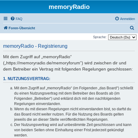
memoryRadio
FAQ
Anmelden
S
Foren-Übersicht
u
Sprache:
c
memoryRadio - Registrierung
h
Mit dem Zugriff auf „memoryRadio“
e
(„https://memoryradio.de/memoryforum“) wird zwischen dir und
dem Betreiber ein Vertrag mit folgenden Regelungen geschlossen:
1. NUTZUNGSVERTRAG:
Mit dem Zugriff auf „memoryRadio“ (im Folgenden „das Board“) schließt
du einen Nutzungsvertrag mit dem Betreiber des Boards ab (im
Folgenden „Betreiber“) und erklärst dich mit den nachfolgenden
Regelungen einverstanden.
Wenn du mit diesen Regelungen nicht einverstanden bist, so darfst du
das Board nicht weiter nutzen. Für die Nutzung des Boards gelten
jeweils die an dieser Stelle veröffentlichten Regelungen.
Der Nutzungsvertrag wird auf unbestimmte Zeit geschlossen und kann
von beiden Seiten ohne Einhaltung einer Frist jederzeit gekündigt
werden.