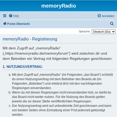
memoryRadio
FAQ
Anmelden
S
Foren-Übersicht
u
Sprache:
c
memoryRadio - Registrierung
h
Mit dem Zugriff auf „memoryRadio“
e
(„https://memoryradio.de/memoryforum“) wird zwischen dir und
dem Betreiber ein Vertrag mit folgenden Regelungen geschlossen:
1. NUTZUNGSVERTRAG:
Mit dem Zugriff auf „memoryRadio“ (im Folgenden „das Board“) schließt
du einen Nutzungsvertrag mit dem Betreiber des Boards ab (im
Folgenden „Betreiber“) und erklärst dich mit den nachfolgenden
Regelungen einverstanden.
Wenn du mit diesen Regelungen nicht einverstanden bist, so darfst du
das Board nicht weiter nutzen. Für die Nutzung des Boards gelten
jeweils die an dieser Stelle veröffentlichten Regelungen.
Der Nutzungsvertrag wird auf unbestimmte Zeit geschlossen und kann
von beiden Seiten ohne Einhaltung einer Frist jederzeit gekündigt
werden.