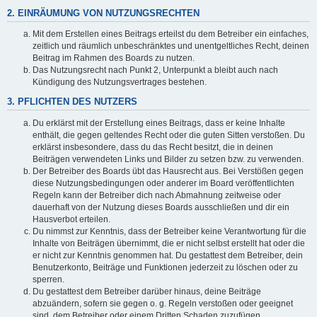
2. EINRÄUMUNG VON NUTZUNGSRECHTEN
Mit dem Erstellen eines Beitrags erteilst du dem Betreiber ein einfaches,
zeitlich und räumlich unbeschränktes und unentgeltliches Recht, deinen
Beitrag im Rahmen des Boards zu nutzen.
Das Nutzungsrecht nach Punkt 2, Unterpunkt a bleibt auch nach
Kündigung des Nutzungsvertrages bestehen.
3. PFLICHTEN DES NUTZERS
Du erklärst mit der Erstellung eines Beitrags, dass er keine Inhalte
enthält, die gegen geltendes Recht oder die guten Sitten verstoßen. Du
erklärst insbesondere, dass du das Recht besitzt, die in deinen
Beiträgen verwendeten Links und Bilder zu setzen bzw. zu verwenden.
Der Betreiber des Boards übt das Hausrecht aus. Bei Verstößen gegen
diese Nutzungsbedingungen oder anderer im Board veröffentlichten
Regeln kann der Betreiber dich nach Abmahnung zeitweise oder
dauerhaft von der Nutzung dieses Boards ausschließen und dir ein
Hausverbot erteilen.
Du nimmst zur Kenntnis, dass der Betreiber keine Verantwortung für die
Inhalte von Beiträgen übernimmt, die er nicht selbst erstellt hat oder die
er nicht zur Kenntnis genommen hat. Du gestattest dem Betreiber, dein
Benutzerkonto, Beiträge und Funktionen jederzeit zu löschen oder zu
sperren.
Du gestattest dem Betreiber darüber hinaus, deine Beiträge
abzuändern, sofern sie gegen o. g. Regeln verstoßen oder geeignet
sind, dem Betreiber oder einem Dritten Schaden zuzufügen.