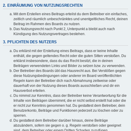
2. EINRÄUMUNG VON NUTZUNGSRECHTEN
Mit dem Erstellen eines Beitrags erteilst du dem Betreiber ein einfaches,
zeitlich und räumlich unbeschränktes und unentgeltliches Recht, deinen
Beitrag im Rahmen des Boards zu nutzen.
Das Nutzungsrecht nach Punkt 2, Unterpunkt a bleibt auch nach
Kündigung des Nutzungsvertrages bestehen.
3. PFLICHTEN DES NUTZERS
Du erklärst mit der Erstellung eines Beitrags, dass er keine Inhalte
enthält, die gegen geltendes Recht oder die guten Sitten verstoßen. Du
erklärst insbesondere, dass du das Recht besitzt, die in deinen
Beiträgen verwendeten Links und Bilder zu setzen bzw. zu verwenden.
Der Betreiber des Boards übt das Hausrecht aus. Bei Verstößen gegen
diese Nutzungsbedingungen oder anderer im Board veröffentlichten
Regeln kann der Betreiber dich nach Abmahnung zeitweise oder
dauerhaft von der Nutzung dieses Boards ausschließen und dir ein
Hausverbot erteilen.
Du nimmst zur Kenntnis, dass der Betreiber keine Verantwortung für die
Inhalte von Beiträgen übernimmt, die er nicht selbst erstellt hat oder die
er nicht zur Kenntnis genommen hat. Du gestattest dem Betreiber, dein
Benutzerkonto, Beiträge und Funktionen jederzeit zu löschen oder zu
sperren.
Du gestattest dem Betreiber darüber hinaus, deine Beiträge
abzuändern, sofern sie gegen o. g. Regeln verstoßen oder geeignet
sind, dem Betreiber oder einem Dritten Schaden zuzufügen.