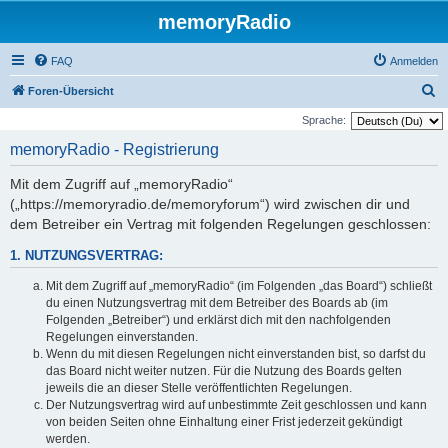
memoryRadio
FAQ
Anmelden
S
Foren-Übersicht
u
Sprache:
c
memoryRadio - Registrierung
h
Mit dem Zugriff auf „memoryRadio“
e
(„https://memoryradio.de/memoryforum“) wird zwischen dir und
dem Betreiber ein Vertrag mit folgenden Regelungen geschlossen:
1. NUTZUNGSVERTRAG:
Mit dem Zugriff auf „memoryRadio“ (im Folgenden „das Board“) schließt
du einen Nutzungsvertrag mit dem Betreiber des Boards ab (im
Folgenden „Betreiber“) und erklärst dich mit den nachfolgenden
Regelungen einverstanden.
Wenn du mit diesen Regelungen nicht einverstanden bist, so darfst du
das Board nicht weiter nutzen. Für die Nutzung des Boards gelten
jeweils die an dieser Stelle veröffentlichten Regelungen.
Der Nutzungsvertrag wird auf unbestimmte Zeit geschlossen und kann
von beiden Seiten ohne Einhaltung einer Frist jederzeit gekündigt
werden.