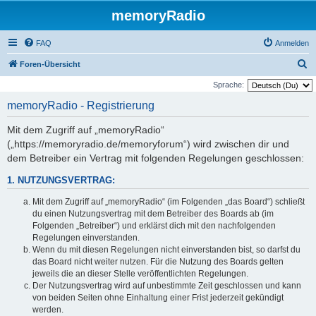
memoryRadio
FAQ
Anmelden
S
Foren-Übersicht
u
Sprache:
c
memoryRadio - Registrierung
h
Mit dem Zugriff auf „memoryRadio“
e
(„https://memoryradio.de/memoryforum“) wird zwischen dir und
dem Betreiber ein Vertrag mit folgenden Regelungen geschlossen:
1. NUTZUNGSVERTRAG:
Mit dem Zugriff auf „memoryRadio“ (im Folgenden „das Board“) schließt
du einen Nutzungsvertrag mit dem Betreiber des Boards ab (im
Folgenden „Betreiber“) und erklärst dich mit den nachfolgenden
Regelungen einverstanden.
Wenn du mit diesen Regelungen nicht einverstanden bist, so darfst du
das Board nicht weiter nutzen. Für die Nutzung des Boards gelten
jeweils die an dieser Stelle veröffentlichten Regelungen.
Der Nutzungsvertrag wird auf unbestimmte Zeit geschlossen und kann
von beiden Seiten ohne Einhaltung einer Frist jederzeit gekündigt
werden.