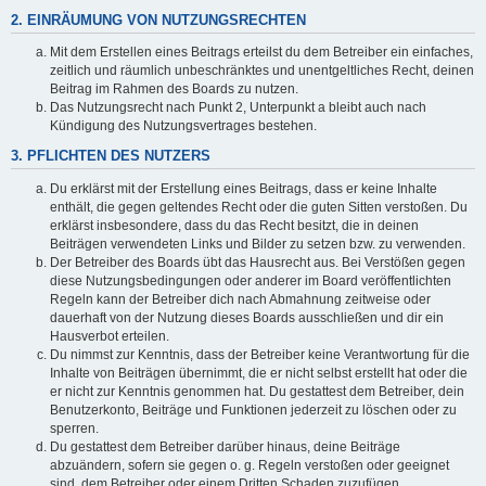
2. EINRÄUMUNG VON NUTZUNGSRECHTEN
Mit dem Erstellen eines Beitrags erteilst du dem Betreiber ein einfaches,
zeitlich und räumlich unbeschränktes und unentgeltliches Recht, deinen
Beitrag im Rahmen des Boards zu nutzen.
Das Nutzungsrecht nach Punkt 2, Unterpunkt a bleibt auch nach
Kündigung des Nutzungsvertrages bestehen.
3. PFLICHTEN DES NUTZERS
Du erklärst mit der Erstellung eines Beitrags, dass er keine Inhalte
enthält, die gegen geltendes Recht oder die guten Sitten verstoßen. Du
erklärst insbesondere, dass du das Recht besitzt, die in deinen
Beiträgen verwendeten Links und Bilder zu setzen bzw. zu verwenden.
Der Betreiber des Boards übt das Hausrecht aus. Bei Verstößen gegen
diese Nutzungsbedingungen oder anderer im Board veröffentlichten
Regeln kann der Betreiber dich nach Abmahnung zeitweise oder
dauerhaft von der Nutzung dieses Boards ausschließen und dir ein
Hausverbot erteilen.
Du nimmst zur Kenntnis, dass der Betreiber keine Verantwortung für die
Inhalte von Beiträgen übernimmt, die er nicht selbst erstellt hat oder die
er nicht zur Kenntnis genommen hat. Du gestattest dem Betreiber, dein
Benutzerkonto, Beiträge und Funktionen jederzeit zu löschen oder zu
sperren.
Du gestattest dem Betreiber darüber hinaus, deine Beiträge
abzuändern, sofern sie gegen o. g. Regeln verstoßen oder geeignet
sind, dem Betreiber oder einem Dritten Schaden zuzufügen.