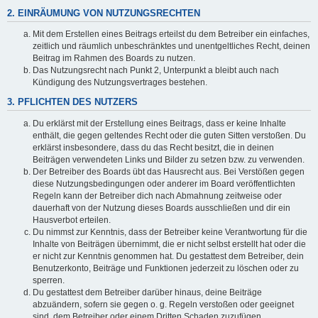
2. EINRÄUMUNG VON NUTZUNGSRECHTEN
Mit dem Erstellen eines Beitrags erteilst du dem Betreiber ein einfaches,
zeitlich und räumlich unbeschränktes und unentgeltliches Recht, deinen
Beitrag im Rahmen des Boards zu nutzen.
Das Nutzungsrecht nach Punkt 2, Unterpunkt a bleibt auch nach
Kündigung des Nutzungsvertrages bestehen.
3. PFLICHTEN DES NUTZERS
Du erklärst mit der Erstellung eines Beitrags, dass er keine Inhalte
enthält, die gegen geltendes Recht oder die guten Sitten verstoßen. Du
erklärst insbesondere, dass du das Recht besitzt, die in deinen
Beiträgen verwendeten Links und Bilder zu setzen bzw. zu verwenden.
Der Betreiber des Boards übt das Hausrecht aus. Bei Verstößen gegen
diese Nutzungsbedingungen oder anderer im Board veröffentlichten
Regeln kann der Betreiber dich nach Abmahnung zeitweise oder
dauerhaft von der Nutzung dieses Boards ausschließen und dir ein
Hausverbot erteilen.
Du nimmst zur Kenntnis, dass der Betreiber keine Verantwortung für die
Inhalte von Beiträgen übernimmt, die er nicht selbst erstellt hat oder die
er nicht zur Kenntnis genommen hat. Du gestattest dem Betreiber, dein
Benutzerkonto, Beiträge und Funktionen jederzeit zu löschen oder zu
sperren.
Du gestattest dem Betreiber darüber hinaus, deine Beiträge
abzuändern, sofern sie gegen o. g. Regeln verstoßen oder geeignet
sind, dem Betreiber oder einem Dritten Schaden zuzufügen.