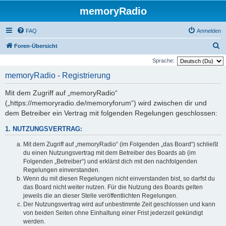
memoryRadio
FAQ
Anmelden
S
Foren-Übersicht
u
Sprache:
c
memoryRadio - Registrierung
h
Mit dem Zugriff auf „memoryRadio“
e
(„https://memoryradio.de/memoryforum“) wird zwischen dir und
dem Betreiber ein Vertrag mit folgenden Regelungen geschlossen:
1. NUTZUNGSVERTRAG:
Mit dem Zugriff auf „memoryRadio“ (im Folgenden „das Board“) schließt
du einen Nutzungsvertrag mit dem Betreiber des Boards ab (im
Folgenden „Betreiber“) und erklärst dich mit den nachfolgenden
Regelungen einverstanden.
Wenn du mit diesen Regelungen nicht einverstanden bist, so darfst du
das Board nicht weiter nutzen. Für die Nutzung des Boards gelten
jeweils die an dieser Stelle veröffentlichten Regelungen.
Der Nutzungsvertrag wird auf unbestimmte Zeit geschlossen und kann
von beiden Seiten ohne Einhaltung einer Frist jederzeit gekündigt
werden.