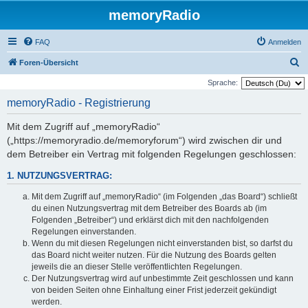
memoryRadio
FAQ
Anmelden
S
Foren-Übersicht
u
Sprache:
c
memoryRadio - Registrierung
h
Mit dem Zugriff auf „memoryRadio“
e
(„https://memoryradio.de/memoryforum“) wird zwischen dir und
dem Betreiber ein Vertrag mit folgenden Regelungen geschlossen:
1. NUTZUNGSVERTRAG:
Mit dem Zugriff auf „memoryRadio“ (im Folgenden „das Board“) schließt
du einen Nutzungsvertrag mit dem Betreiber des Boards ab (im
Folgenden „Betreiber“) und erklärst dich mit den nachfolgenden
Regelungen einverstanden.
Wenn du mit diesen Regelungen nicht einverstanden bist, so darfst du
das Board nicht weiter nutzen. Für die Nutzung des Boards gelten
jeweils die an dieser Stelle veröffentlichten Regelungen.
Der Nutzungsvertrag wird auf unbestimmte Zeit geschlossen und kann
von beiden Seiten ohne Einhaltung einer Frist jederzeit gekündigt
werden.