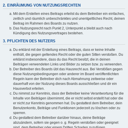
2. EINRÄUMUNG VON NUTZUNGSRECHTEN
Mit dem Erstellen eines Beitrags erteilst du dem Betreiber ein einfaches,
zeitlich und räumlich unbeschränktes und unentgeltliches Recht, deinen
Beitrag im Rahmen des Boards zu nutzen.
Das Nutzungsrecht nach Punkt 2, Unterpunkt a bleibt auch nach
Kündigung des Nutzungsvertrages bestehen.
3. PFLICHTEN DES NUTZERS
Du erklärst mit der Erstellung eines Beitrags, dass er keine Inhalte
enthält, die gegen geltendes Recht oder die guten Sitten verstoßen. Du
erklärst insbesondere, dass du das Recht besitzt, die in deinen
Beiträgen verwendeten Links und Bilder zu setzen bzw. zu verwenden.
Der Betreiber des Boards übt das Hausrecht aus. Bei Verstößen gegen
diese Nutzungsbedingungen oder anderer im Board veröffentlichten
Regeln kann der Betreiber dich nach Abmahnung zeitweise oder
dauerhaft von der Nutzung dieses Boards ausschließen und dir ein
Hausverbot erteilen.
Du nimmst zur Kenntnis, dass der Betreiber keine Verantwortung für die
Inhalte von Beiträgen übernimmt, die er nicht selbst erstellt hat oder die
er nicht zur Kenntnis genommen hat. Du gestattest dem Betreiber, dein
Benutzerkonto, Beiträge und Funktionen jederzeit zu löschen oder zu
sperren.
Du gestattest dem Betreiber darüber hinaus, deine Beiträge
abzuändern, sofern sie gegen o. g. Regeln verstoßen oder geeignet
sind, dem Betreiber oder einem Dritten Schaden zuzufügen.