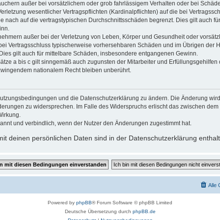
auchern außer bei vorsätzlichem oder grob fahrlässigem Verhalten oder bei Schäd
rletzung wesentlicher Vertragspflichten (Kardinalpflichten) auf die bei Vertragss
 nach auf die vertragstypischen Durchschnittsschäden begrenzt. Dies gilt auch fü
inn.
nehmern außer bei der Verletzung von Leben, Körper und Gesundheit oder vorsätz
e bei Vertragsschluss typischerweise vorhersehbaren Schäden und im Übrigen der H
Dies gilt auch für mittelbare Schäden, insbesondere entgangenen Gewinn.
ze a bis c gilt sinngemäß auch zugunsten der Mitarbeiter und Erfüllungsgehilfen 
zwingendem nationalem Recht bleiben unberührt.
e Nutzungsbedingungen und die Datenschutzerklärung zu ändern. Die Änderung wird 
Änderungen zu widersprechen. Im Falle des Widerspruchs erlischt das zwischen de
Wirkung.
annt und verbindlich, wenn der Nutzer den Änderungen zugestimmt hat.
t deinen persönlichen Daten sind in der Datenschutzerklärung enthal
Alle
Powered by
phpBB
® Forum Software © phpBB Limited
Deutsche Übersetzung durch
phpBB.de