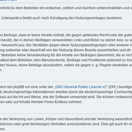
erteilst du dem Betreiber ein einfaches, zeitlich und räumlich unbeschränktes und 
 Unterpunkt a bleibt auch nach Kündigung des Nutzungsvertrages bestehen.
nes Beitrags, dass er keine Inhalte enthält, die gegen geltendes Recht oder die gute
besitzt, die in deinen Beiträgen verwendeten Links und Bilder zu setzen bzw. zu 
s Hausrecht aus. Bei Verstößen gegen diese Nutzungsbedingungen oder anderer im
ng zeitweise oder dauerhaft von der Nutzung dieses Boards ausschließen und dir e
Betreiber keine Verantwortung für die Inhalte von Beiträgen übernimmt, die er nicht s
test dem Betreiber, dein Benutzerkonto, Beiträge und Funktionen jederzeit zu lös
ber hinaus, deine Beiträge abzuändern, sofern sie gegen o. g. Regeln verstoßen o
n.
sich bei phpBB um eine unter der „
GNU General Public License v2
“ (GPL) bereitg
t; deutschsprachige Informationen werden durch die deutschsprachige Communit
fluss auf die Art und Weise, wie die Software verwendet wird. Sie können insbeson
en oder auf Inhalte fremder Foren Einfluss nehmen.
e der Verletzung von Leben, Körper und Gesundheit und der Verletzung wesentlicher
ätzliches oder grob fahrlässiges Verhalten zurückzuführen sind. Dies gilt auch für 
inn.