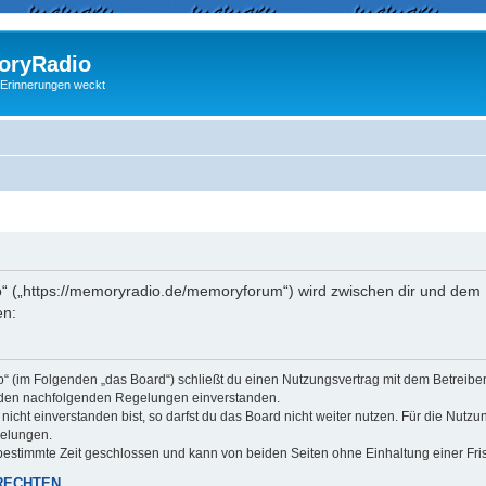
ryRadio
 Erinnerungen weckt
“ („https://memoryradio.de/memoryforum“) wird zwischen dir und dem B
en:
o“ (im Folgenden „das Board“) schließt du einen Nutzungsvertrag mit dem Betreib
it den nachfolgenden Regelungen einverstanden.
cht einverstanden bist, so darfst du das Board nicht weiter nutzen. Für die Nutzu
gelungen.
estimmte Zeit geschlossen und kann von beiden Seiten ohne Einhaltung einer Fris
RECHTEN