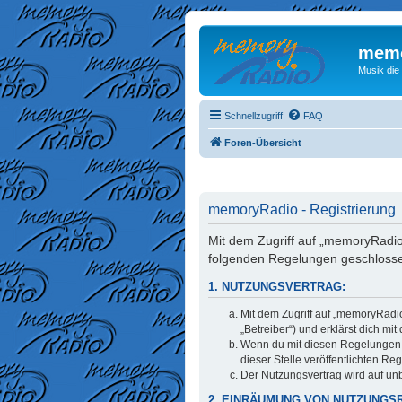
memo
Musik die
Schnellzugriff
FAQ
Foren-Übersicht
memoryRadio - Registrierung
Mit dem Zugriff auf „memoryRadio
folgenden Regelungen geschloss
1. NUTZUNGSVERTRAG:
Mit dem Zugriff auf „memoryRadi
„Betreiber“) und erklärst dich m
Wenn du mit diesen Regelungen ni
dieser Stelle veröffentlichten Re
Der Nutzungsvertrag wird auf unb
2. EINRÄUMUNG VON NUTZUNGS