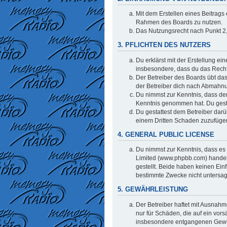
Mit dem Erstellen eines Beitrags 
Rahmen des Boards zu nutzen.
Das Nutzungsrecht nach Punkt 2,
3. PFLICHTEN DES NUTZERS
Du erklärst mit der Erstellung ei
insbesondere, dass du das Recht 
Der Betreiber des Boards übt da
der Betreiber dich nach Abmahnu
Du nimmst zur Kenntnis, dass der 
Kenntnis genommen hat. Du gestat
Du gestattest dem Betreiber darü
einem Dritten Schaden zuzufüge
4. GENERAL PUBLIC LICENSE
Du nimmst zur Kenntnis, dass es 
Limited (www.phpbb.com) handel
gestellt. Beide haben keinen Ein
bestimmte Zwecke nicht untersag
5. GEWÄHRLEISTUNG
Der Betreiber haftet mit Ausnahm
nur für Schäden, die auf ein vors
insbesondere entgangenen Gew