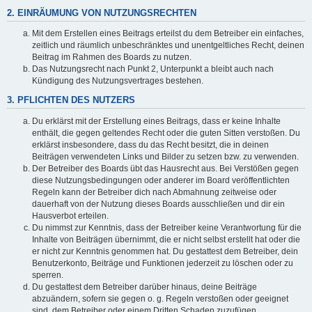
2. EINRÄUMUNG VON NUTZUNGSRECHTEN
Mit dem Erstellen eines Beitrags erteilst du dem Betreiber ein einfaches,
zeitlich und räumlich unbeschränktes und unentgeltliches Recht, deinen
Beitrag im Rahmen des Boards zu nutzen.
Das Nutzungsrecht nach Punkt 2, Unterpunkt a bleibt auch nach
Kündigung des Nutzungsvertrages bestehen.
3. PFLICHTEN DES NUTZERS
Du erklärst mit der Erstellung eines Beitrags, dass er keine Inhalte
enthält, die gegen geltendes Recht oder die guten Sitten verstoßen. Du
erklärst insbesondere, dass du das Recht besitzt, die in deinen
Beiträgen verwendeten Links und Bilder zu setzen bzw. zu verwenden.
Der Betreiber des Boards übt das Hausrecht aus. Bei Verstößen gegen
diese Nutzungsbedingungen oder anderer im Board veröffentlichten
Regeln kann der Betreiber dich nach Abmahnung zeitweise oder
dauerhaft von der Nutzung dieses Boards ausschließen und dir ein
Hausverbot erteilen.
Du nimmst zur Kenntnis, dass der Betreiber keine Verantwortung für die
Inhalte von Beiträgen übernimmt, die er nicht selbst erstellt hat oder die
er nicht zur Kenntnis genommen hat. Du gestattest dem Betreiber, dein
Benutzerkonto, Beiträge und Funktionen jederzeit zu löschen oder zu
sperren.
Du gestattest dem Betreiber darüber hinaus, deine Beiträge
abzuändern, sofern sie gegen o. g. Regeln verstoßen oder geeignet
sind, dem Betreiber oder einem Dritten Schaden zuzufügen.