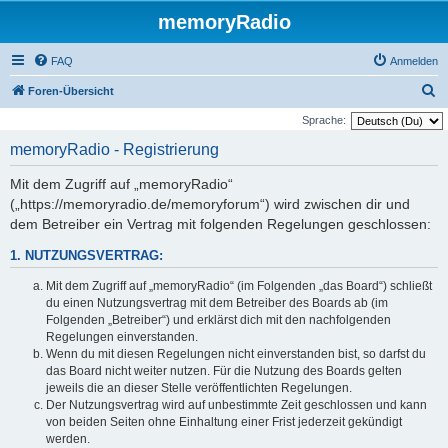
memoryRadio
FAQ
Anmelden
S
Foren-Übersicht
u
Sprache:
c
memoryRadio - Registrierung
h
Mit dem Zugriff auf „memoryRadio“
e
(„https://memoryradio.de/memoryforum“) wird zwischen dir und
dem Betreiber ein Vertrag mit folgenden Regelungen geschlossen:
1. NUTZUNGSVERTRAG:
Mit dem Zugriff auf „memoryRadio“ (im Folgenden „das Board“) schließt
du einen Nutzungsvertrag mit dem Betreiber des Boards ab (im
Folgenden „Betreiber“) und erklärst dich mit den nachfolgenden
Regelungen einverstanden.
Wenn du mit diesen Regelungen nicht einverstanden bist, so darfst du
das Board nicht weiter nutzen. Für die Nutzung des Boards gelten
jeweils die an dieser Stelle veröffentlichten Regelungen.
Der Nutzungsvertrag wird auf unbestimmte Zeit geschlossen und kann
von beiden Seiten ohne Einhaltung einer Frist jederzeit gekündigt
werden.