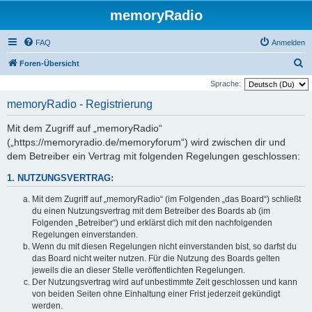
memoryRadio
FAQ
Anmelden
S
Foren-Übersicht
u
Sprache:
c
memoryRadio - Registrierung
h
Mit dem Zugriff auf „memoryRadio“
e
(„https://memoryradio.de/memoryforum“) wird zwischen dir und
dem Betreiber ein Vertrag mit folgenden Regelungen geschlossen:
1. NUTZUNGSVERTRAG:
Mit dem Zugriff auf „memoryRadio“ (im Folgenden „das Board“) schließt
du einen Nutzungsvertrag mit dem Betreiber des Boards ab (im
Folgenden „Betreiber“) und erklärst dich mit den nachfolgenden
Regelungen einverstanden.
Wenn du mit diesen Regelungen nicht einverstanden bist, so darfst du
das Board nicht weiter nutzen. Für die Nutzung des Boards gelten
jeweils die an dieser Stelle veröffentlichten Regelungen.
Der Nutzungsvertrag wird auf unbestimmte Zeit geschlossen und kann
von beiden Seiten ohne Einhaltung einer Frist jederzeit gekündigt
werden.