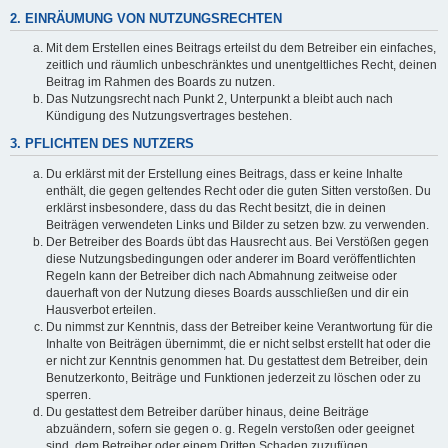
2. EINRÄUMUNG VON NUTZUNGSRECHTEN
Mit dem Erstellen eines Beitrags erteilst du dem Betreiber ein einfaches,
zeitlich und räumlich unbeschränktes und unentgeltliches Recht, deinen
Beitrag im Rahmen des Boards zu nutzen.
Das Nutzungsrecht nach Punkt 2, Unterpunkt a bleibt auch nach
Kündigung des Nutzungsvertrages bestehen.
3. PFLICHTEN DES NUTZERS
Du erklärst mit der Erstellung eines Beitrags, dass er keine Inhalte
enthält, die gegen geltendes Recht oder die guten Sitten verstoßen. Du
erklärst insbesondere, dass du das Recht besitzt, die in deinen
Beiträgen verwendeten Links und Bilder zu setzen bzw. zu verwenden.
Der Betreiber des Boards übt das Hausrecht aus. Bei Verstößen gegen
diese Nutzungsbedingungen oder anderer im Board veröffentlichten
Regeln kann der Betreiber dich nach Abmahnung zeitweise oder
dauerhaft von der Nutzung dieses Boards ausschließen und dir ein
Hausverbot erteilen.
Du nimmst zur Kenntnis, dass der Betreiber keine Verantwortung für die
Inhalte von Beiträgen übernimmt, die er nicht selbst erstellt hat oder die
er nicht zur Kenntnis genommen hat. Du gestattest dem Betreiber, dein
Benutzerkonto, Beiträge und Funktionen jederzeit zu löschen oder zu
sperren.
Du gestattest dem Betreiber darüber hinaus, deine Beiträge
abzuändern, sofern sie gegen o. g. Regeln verstoßen oder geeignet
sind, dem Betreiber oder einem Dritten Schaden zuzufügen.