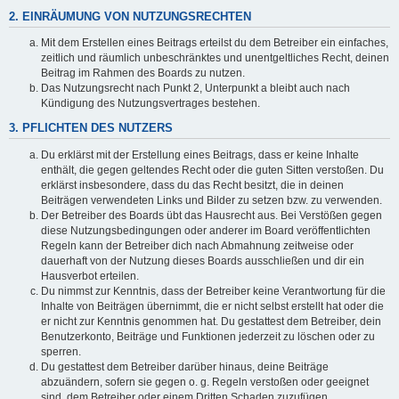
2. EINRÄUMUNG VON NUTZUNGSRECHTEN
Mit dem Erstellen eines Beitrags erteilst du dem Betreiber ein einfaches,
zeitlich und räumlich unbeschränktes und unentgeltliches Recht, deinen
Beitrag im Rahmen des Boards zu nutzen.
Das Nutzungsrecht nach Punkt 2, Unterpunkt a bleibt auch nach
Kündigung des Nutzungsvertrages bestehen.
3. PFLICHTEN DES NUTZERS
Du erklärst mit der Erstellung eines Beitrags, dass er keine Inhalte
enthält, die gegen geltendes Recht oder die guten Sitten verstoßen. Du
erklärst insbesondere, dass du das Recht besitzt, die in deinen
Beiträgen verwendeten Links und Bilder zu setzen bzw. zu verwenden.
Der Betreiber des Boards übt das Hausrecht aus. Bei Verstößen gegen
diese Nutzungsbedingungen oder anderer im Board veröffentlichten
Regeln kann der Betreiber dich nach Abmahnung zeitweise oder
dauerhaft von der Nutzung dieses Boards ausschließen und dir ein
Hausverbot erteilen.
Du nimmst zur Kenntnis, dass der Betreiber keine Verantwortung für die
Inhalte von Beiträgen übernimmt, die er nicht selbst erstellt hat oder die
er nicht zur Kenntnis genommen hat. Du gestattest dem Betreiber, dein
Benutzerkonto, Beiträge und Funktionen jederzeit zu löschen oder zu
sperren.
Du gestattest dem Betreiber darüber hinaus, deine Beiträge
abzuändern, sofern sie gegen o. g. Regeln verstoßen oder geeignet
sind, dem Betreiber oder einem Dritten Schaden zuzufügen.