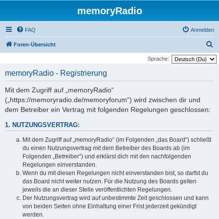
memoryRadio
FAQ
Anmelden
S
Foren-Übersicht
u
Sprache:
c
memoryRadio - Registrierung
h
Mit dem Zugriff auf „memoryRadio“
e
(„https://memoryradio.de/memoryforum“) wird zwischen dir und
dem Betreiber ein Vertrag mit folgenden Regelungen geschlossen:
1. NUTZUNGSVERTRAG:
Mit dem Zugriff auf „memoryRadio“ (im Folgenden „das Board“) schließt
du einen Nutzungsvertrag mit dem Betreiber des Boards ab (im
Folgenden „Betreiber“) und erklärst dich mit den nachfolgenden
Regelungen einverstanden.
Wenn du mit diesen Regelungen nicht einverstanden bist, so darfst du
das Board nicht weiter nutzen. Für die Nutzung des Boards gelten
jeweils die an dieser Stelle veröffentlichten Regelungen.
Der Nutzungsvertrag wird auf unbestimmte Zeit geschlossen und kann
von beiden Seiten ohne Einhaltung einer Frist jederzeit gekündigt
werden.