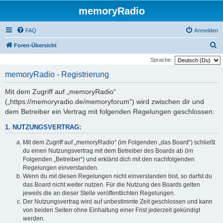
memoryRadio
FAQ
Anmelden
S
Foren-Übersicht
u
Sprache:
c
memoryRadio - Registrierung
h
Mit dem Zugriff auf „memoryRadio“
e
(„https://memoryradio.de/memoryforum“) wird zwischen dir und
dem Betreiber ein Vertrag mit folgenden Regelungen geschlossen:
1. NUTZUNGSVERTRAG:
Mit dem Zugriff auf „memoryRadio“ (im Folgenden „das Board“) schließt
du einen Nutzungsvertrag mit dem Betreiber des Boards ab (im
Folgenden „Betreiber“) und erklärst dich mit den nachfolgenden
Regelungen einverstanden.
Wenn du mit diesen Regelungen nicht einverstanden bist, so darfst du
das Board nicht weiter nutzen. Für die Nutzung des Boards gelten
jeweils die an dieser Stelle veröffentlichten Regelungen.
Der Nutzungsvertrag wird auf unbestimmte Zeit geschlossen und kann
von beiden Seiten ohne Einhaltung einer Frist jederzeit gekündigt
werden.