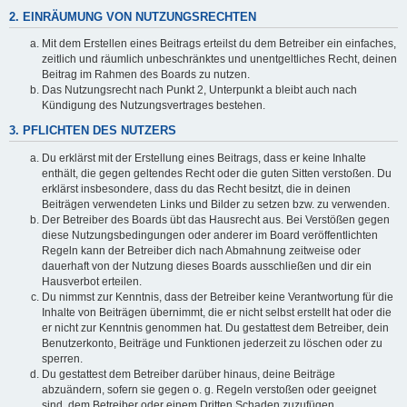
2. EINRÄUMUNG VON NUTZUNGSRECHTEN
Mit dem Erstellen eines Beitrags erteilst du dem Betreiber ein einfaches,
zeitlich und räumlich unbeschränktes und unentgeltliches Recht, deinen
Beitrag im Rahmen des Boards zu nutzen.
Das Nutzungsrecht nach Punkt 2, Unterpunkt a bleibt auch nach
Kündigung des Nutzungsvertrages bestehen.
3. PFLICHTEN DES NUTZERS
Du erklärst mit der Erstellung eines Beitrags, dass er keine Inhalte
enthält, die gegen geltendes Recht oder die guten Sitten verstoßen. Du
erklärst insbesondere, dass du das Recht besitzt, die in deinen
Beiträgen verwendeten Links und Bilder zu setzen bzw. zu verwenden.
Der Betreiber des Boards übt das Hausrecht aus. Bei Verstößen gegen
diese Nutzungsbedingungen oder anderer im Board veröffentlichten
Regeln kann der Betreiber dich nach Abmahnung zeitweise oder
dauerhaft von der Nutzung dieses Boards ausschließen und dir ein
Hausverbot erteilen.
Du nimmst zur Kenntnis, dass der Betreiber keine Verantwortung für die
Inhalte von Beiträgen übernimmt, die er nicht selbst erstellt hat oder die
er nicht zur Kenntnis genommen hat. Du gestattest dem Betreiber, dein
Benutzerkonto, Beiträge und Funktionen jederzeit zu löschen oder zu
sperren.
Du gestattest dem Betreiber darüber hinaus, deine Beiträge
abzuändern, sofern sie gegen o. g. Regeln verstoßen oder geeignet
sind, dem Betreiber oder einem Dritten Schaden zuzufügen.