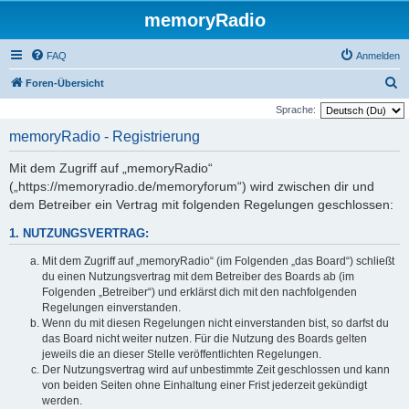
memoryRadio
FAQ
Anmelden
S
Foren-Übersicht
u
Sprache:
c
memoryRadio - Registrierung
h
Mit dem Zugriff auf „memoryRadio“
e
(„https://memoryradio.de/memoryforum“) wird zwischen dir und
dem Betreiber ein Vertrag mit folgenden Regelungen geschlossen:
1. NUTZUNGSVERTRAG:
Mit dem Zugriff auf „memoryRadio“ (im Folgenden „das Board“) schließt
du einen Nutzungsvertrag mit dem Betreiber des Boards ab (im
Folgenden „Betreiber“) und erklärst dich mit den nachfolgenden
Regelungen einverstanden.
Wenn du mit diesen Regelungen nicht einverstanden bist, so darfst du
das Board nicht weiter nutzen. Für die Nutzung des Boards gelten
jeweils die an dieser Stelle veröffentlichten Regelungen.
Der Nutzungsvertrag wird auf unbestimmte Zeit geschlossen und kann
von beiden Seiten ohne Einhaltung einer Frist jederzeit gekündigt
werden.