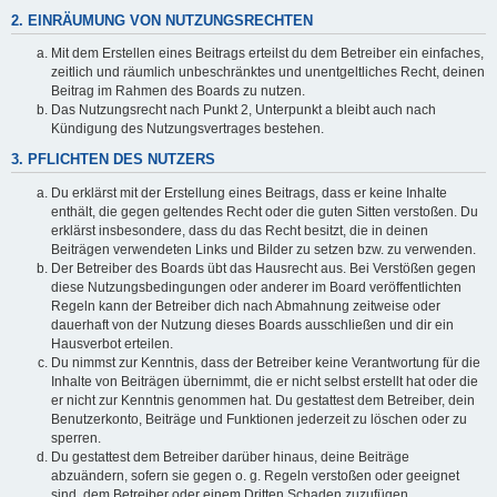
2. EINRÄUMUNG VON NUTZUNGSRECHTEN
Mit dem Erstellen eines Beitrags erteilst du dem Betreiber ein einfaches,
zeitlich und räumlich unbeschränktes und unentgeltliches Recht, deinen
Beitrag im Rahmen des Boards zu nutzen.
Das Nutzungsrecht nach Punkt 2, Unterpunkt a bleibt auch nach
Kündigung des Nutzungsvertrages bestehen.
3. PFLICHTEN DES NUTZERS
Du erklärst mit der Erstellung eines Beitrags, dass er keine Inhalte
enthält, die gegen geltendes Recht oder die guten Sitten verstoßen. Du
erklärst insbesondere, dass du das Recht besitzt, die in deinen
Beiträgen verwendeten Links und Bilder zu setzen bzw. zu verwenden.
Der Betreiber des Boards übt das Hausrecht aus. Bei Verstößen gegen
diese Nutzungsbedingungen oder anderer im Board veröffentlichten
Regeln kann der Betreiber dich nach Abmahnung zeitweise oder
dauerhaft von der Nutzung dieses Boards ausschließen und dir ein
Hausverbot erteilen.
Du nimmst zur Kenntnis, dass der Betreiber keine Verantwortung für die
Inhalte von Beiträgen übernimmt, die er nicht selbst erstellt hat oder die
er nicht zur Kenntnis genommen hat. Du gestattest dem Betreiber, dein
Benutzerkonto, Beiträge und Funktionen jederzeit zu löschen oder zu
sperren.
Du gestattest dem Betreiber darüber hinaus, deine Beiträge
abzuändern, sofern sie gegen o. g. Regeln verstoßen oder geeignet
sind, dem Betreiber oder einem Dritten Schaden zuzufügen.